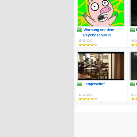
Warnung vor dem
Psychoschwein
11.01.2005
03.0
Langeweile?
13.12.2004
09.1