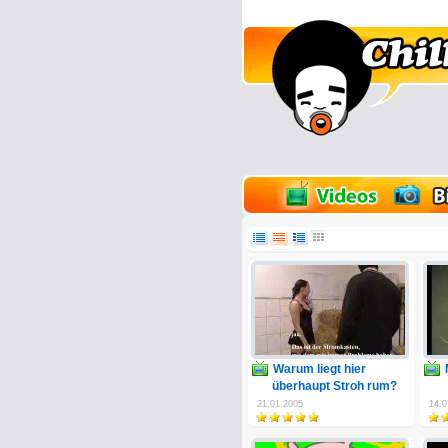
lder
Onlinespiele
Warum liegt hier
überhaupt Stroh rum?
21.01.2005
14.0