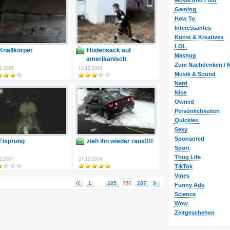
Movie und Film
Gaming
How To
Interessantes
Kunst & Kreatives
LOL
Knallkörper
Hodensack auf
Mashup
amerikanisch
Zum Nachdenken / M
1.2005
13.12.2004
Musik & Sound
Nerd
Nice
Owned
Persönlichkeiten
Quickies
Sexy
Sponsored
Eisprung
zieh ihn wieder raus!!!!
Sport
Thug Life
2.2004
07.12.2004
TikTok
Vines
1
...
285
286
287
Funny Ads
Science
Wow
Zeitgeschehen