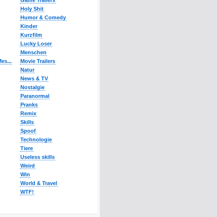
Game Trailers
Holy Shit
Humor & Comedy
Kinder
Kurzfilm
Lucky Loser
Menschen
es...
Movie Trailers
Natur
News & TV
Nostalgie
Paranormal
Pranks
Remix
Skills
Spoof
Technologie
Tiere
Useless skills
Weird
Win
World & Travel
WTF!