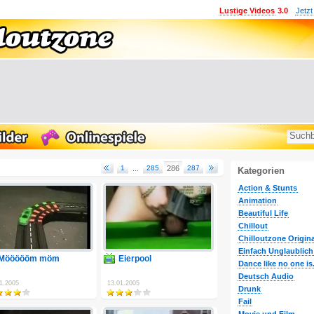
Lustige Videos
3.0
Jetzt
1
...
285
286
287
Kategorien
Action & Stunts
Animation
Beautiful Life
Chillout
Chilloutzone Origina
Einfach Unglaublich
Möööööm möm
Eierpool
Dance like no one is.
Deutsch Audio
1.2005
13.01.2005
Drunk
Fail