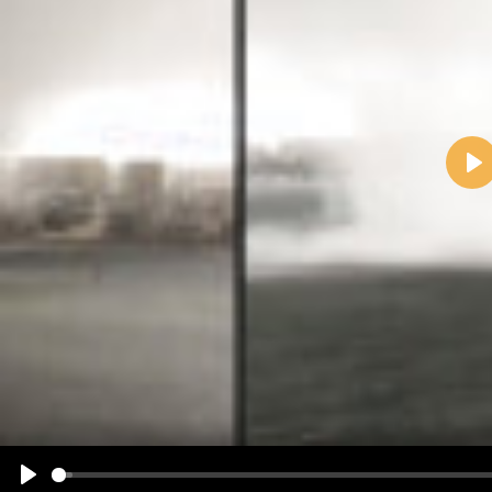
Pla
Name:
E-Mail-Adresse (optional):
Kommentar:
Alle HTML-Tags außer <br>, <strike> und <i> werden aus Deinem Kommentar entfernt.
URLs werden automatisch umgewandelt. Bitte verwende "www." oder "http://" in URLs
Ich möchte eine E-Mail, wenn zu meinem Kommentar Antworten erscheinen.
Ich möchte eine E-Mail, wenn auf dieser Seite weitere Kommentare erscheinen.