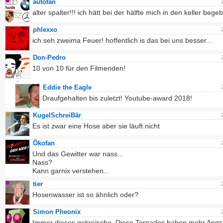
autofan
alter spalter!!! ich hätt bei der hälfte mich in den keller begeb
phlexxo
ich seh zweima Feuer! hoffentlich is das bei uns besser...
Don-Pedro
10 von 10 für den Filmenden!
Eddie the Eagle
Draufgehalten bis zuletzt! Youtube-award 2018!
KugelSchreiBär
Es ist zwar eine Hose aber sie läuft nicht
Ökofan
Und das Gewitter war nass...
Nass?
Kann garnix verstehen...
tier
Hosenwasser ist so ähnlich oder?
Simon Pheonix
Immer dieses gekreische. Diese Tornados haben mehr Angst