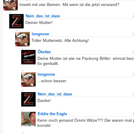
Insekt mit vier Beinen. Mit wem ist die jetzt verwand?
Nein_das_ist_dass
Deiner Mutter!
longnose
Toller Mutterwitz. Alle Achtung!
Ökofan
Deine Mutter ist wie ne Packung Böller: einmal bez
6x genkallt.
longnose
...schon besser.
Nein_das_ist_dass
Danke!
Eddie the Eagle
Kenn noch jemand Ömmi Witze?!? Die waren mal po
korrekt