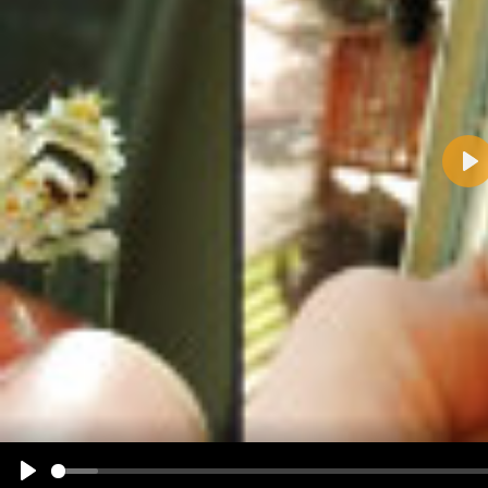
Pla
Name:
E-Mail-Adresse (optional):
Kommentar:
Alle HTML-Tags außer <br>, <strike> und <i> werden aus Deinem Kommentar entfernt.
URLs werden automatisch umgewandelt. Bitte verwende "www." oder "http://" in URLs
Ich möchte eine E-Mail, wenn zu meinem Kommentar Antworten erscheinen.
Ich möchte eine E-Mail, wenn auf dieser Seite weitere Kommentare erscheinen.