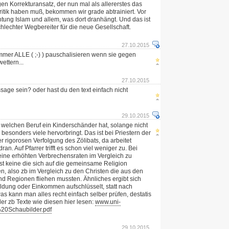
n Korrekturansatz, der nun mal als allererstes das
ritik haben muß, bekommen wir grade abtrainiert. Vor
htung Islam und allem, was dort dranhängt. Und das ist
hlechter Wegbereiter für die neue Gesellschaft.
27.10.2015
mer ALLE ( ;-) ) pauschalisieren wenn sie gegen
ettern...
27.10.2015
ssage sein? oder hast du den text einfach nicht
29.10.2015
n welchen Beruf ein Kinderschänder hat, solange nicht
besonders viele hervorbringt. Das ist bei Priestern der
er rigorosen Verfolgung des Zölibats, da arbeitet
ran. Auf Pfarrer trifft es schon viel weniger zu. Bei
eine erhöhten Verbrechensraten im Vergleich zu
st keine die sich auf die gemeinsame Religion
n, also zb im Vergleich zu den Christen die aus den
d Regionen fliehen mussten. Ähnliches ergibt sich
dung oder Einkommen aufschlüsselt, statt nach
as kann man alles recht einfach selber prüfen, destatis
der zb Texte wie diesen hier lesen:
www.uni-
%20Schaubilder.pdf
29.10.2015