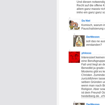
Und diesen notwendige
Recht auf die offene K
allem ganz massiv ric
imho ein ganz ganz sc
Da Niel
Komisch, warum im
Pauschalisierung w
DerWesten
soll das ne au
verstanden?
phlexxo
Interessiert keine
eine Berufsgruppe 
Fall und liegt an d
Benedikt ja grade d
Moslems gibt es k
Christen. Zuminde
zurückführen lasse
selben Gründen un
wenn man nach Bil
Religion. Aber sow
ist dein Freund! O
heidelberg.de...e
DerWesten