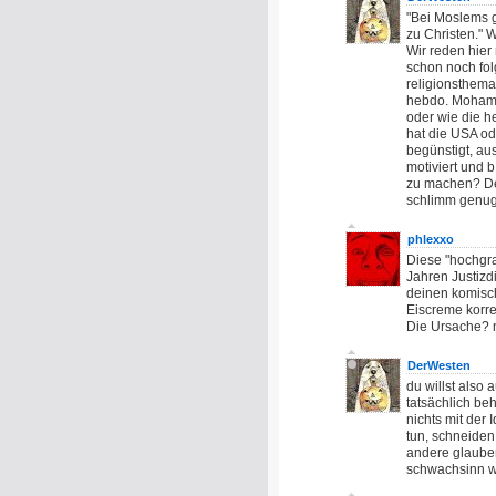
"Bei Moslems g
zu Christen."
Wir reden hier
schon noch fol
religionsthema
hebdo. Mohamme
oder wie die he
hat die USA od
begünstigt, aus
motiviert und 
zu machen? Der
schlimm genug!
phlexxo
Diese "hochgr
Jahren Justizdi
deinen komisch
Eiscreme korre
Die Ursache? 
DerWesten
du willst also
tatsächlich be
nichts mit der 
tun, schneiden
andere glaubens
schwachsinn w