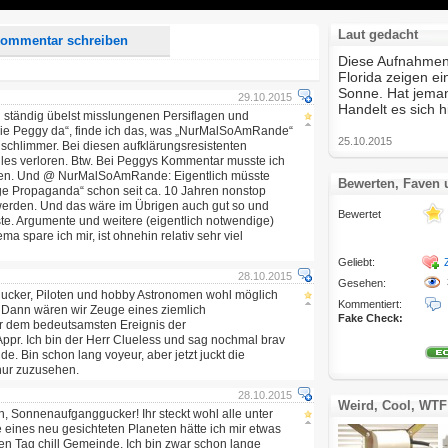
Laut gedacht
ommentar schreiben
Diese Aufnahmen 
Florida zeigen ei
Sonne. Hat jeman
29.10.2015
Handelt es sich 
 ständig übelst misslungenen Persiflagen und
Die Peggy da“, finde ich das, was „NurMalSoAmRande“
25.10.2015
 schlimmer. Bei diesen aufklärungsresistenten
lles verloren. Btw. Bei Peggys Kommentar musste ich
en. Und @ NurMalSoAmRande: Eigentlich müsste
Bewerten, Faven
nge Propaganda“ schon seit ca. 10 Jahren nonstop
werden. Und das wäre im Übrigen auch gut so und
Bewertet
te. Argumente und weitere (eigentlich notwendige)
 spare ich mir, ist ohnehin relativ sehr viel
Geliebt:
28.10.2015
Gesehen:
cker, Piloten und hobby Astronomen wohl möglich
Kommentiert:
 Dann wären wir Zeuge eines ziemlich
Fake Check:
ar dem bedeutsamsten Ereignis der
ppr. Ich bin der Herr Clueless und sag nochmal brav
de. Bin schon lang voyeur, aber jetzt juckt die
 nur zuzusehen.
28.10.2015
Weird, Cool, WTF
, Sonnenaufganggucker! Ihr steckt wohl alle unter
 eines neu gesichteten Planeten hätte ich mir etwas
en Tag chill Gemeinde. Ich bin zwar schon lange