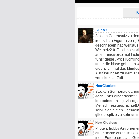
Play
K
Günter
Also im Gegensatz zu den
ironischen Figuren von „
geschrieben hat, weit aus
Weltnetz2.0-Faschos ist a
ausnahmsweise mal lach
"uns" diese „Pro Flüchtli
unter die Nase gehalten 
eigentlich mal das Mindes
Ausführungen zu dem Thema
verschenkte Zeit.
HerrClueless
Stecken Sonnenaufganggu
doch unter einer decke??
bedeutenden...., evtl sog
Menschheitsgeschichte!! A
servus an die chill gemein
gliederspitze zu sehr um
Herr Clueless
Piloten, hobby Astronomen
einer decke wa?? Im Fälle
mehr Furore erdacht.. Gut