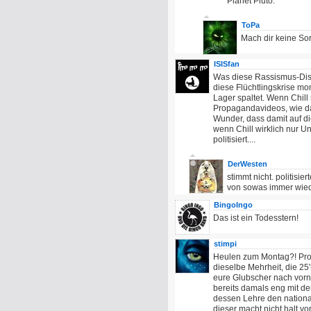
Planet Pluto.
ToPa
Mach dir keine Sorg
ISISfan
Was diese Rassismus-Diskus
diese Flüchtlingskrise mom
Lager spaltet. Wenn Chill
Propagandavideos, wie das
Wunder, dass damit auf dies
wenn Chill wirklich nur Un
politisiert....
DerWesten
stimmt nicht. politis
von sowas immer wiede
BingoIngo
Das ist ein Todesstern!
stimpi
Heulen zum Montag?! Prosa 
dieselbe Mehrheit, die 25'
eure Glubscher nach vorne
bereits damals eng mit de
dessen Lehre den nationa
dieser macht nicht halt v