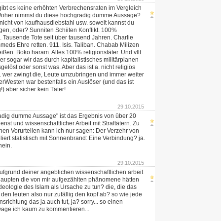
ibt es keine erhöhten Verbrechensraten im Vergleich
 Woher nimmst du diese hochgradig dumme Aussage?
 nicht von kaufhausdiebstahl usw. soweit kannst du
gen, oder? Sunniten Schiiten Konflikt. 100%
. Tausende Tote seit über tausend Jahren. Charlie
ds Ehre retten. 911. Isis. Taliban. Chabab Milizen
ißen. Boko haram. Alles 100% religionstäter. Und vllt
er sogar wir das durch kapitalistisches militärplanen
gelöst oder sonst was. Aber das ist a. nicht religiös
b. wer zwingt die, Leute umzubringen und immer weiter
Westen war bestenfalls ein Auslöser (und das ist
) aber sicher kein Täter!
29.10.2015
adig dumme Aussage" ist das Ergebnis von über 20
enst und wissenschaftlicher Arbeit mit Straftätern. Zu
en Vorurteilen kann ich nur sagen: Der Verzehr von
liert statistisch mit Sonnenbrand: Eine Verbindung? ja.
nein.
29.10.2015
 aufgrund deiner angeblichen wissenschaftlichen arbeit
haupten die von mir aufgezählten phänomene hätten
Ideologie des Islam als Ursache zu tun? die, die das
 den leuten also nur zufällig den kopf ab? so wie jede
richtung das ja auch tut, ja? sorry... so einen
age ich kaum zu kommentieren...