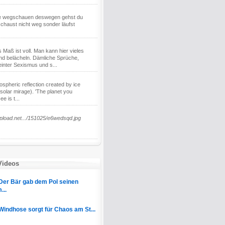
wie wegschauen deswegen gehst du
schaust nicht weg sonder läufst
s Maß ist voll. Man kann hier vieles
nd belächeln. Dämliche Sprüche,
einter Sexismus und s...
opospheric reflection created by ice
 solar mirage). 'The planet you
e is t...
upload.net.../151025/e6wedsqd.jpg
Videos
Der Bär gab dem Pol seinen
...
Windhose sorgt für Chaos am St...