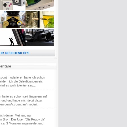
HR GESCHENKTIPS
entare
ount moderieren hatte ich schon
eitdem ich die Beleidigungen etc
rd es wohl toleriert sag...
ch hatte es schon seit längerem auf
 und und habe mich jetzt dazu
en den Account auf moderi...
ich deiner Meinung nur
n Bron! Der User "Die Peggy da"
eit ca. 3 Monaten angemeldet und