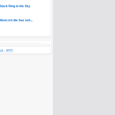
Black Ring in the Sky
Wenn ich die See seh...
eck
,
WTF!