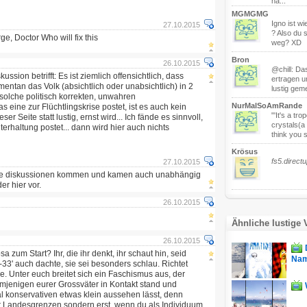
ha...
MGMGMG
Igno ist 
27.10.2015
? Also du 
e, Doctor Who will fix this
weg? XD
Bron
26.10.2015
@chill: Da
sion betrifft: Es ist ziemlich offensichtlich, dass
ertragen u
entan das Volk (absichtlich oder unabsichtlich) in 2
lustig gem
 solche politisch korrekten, unwahren
NurMalSoAmRande
 eine zur Flüchtlingskrise postet, ist es auch kein
"'It's a tr
er Seite statt lustig, ernst wird... Ich fände es sinnvoll,
crystals(a
terhaltung postet... dann wird hier auch nichts
think you se
Krösus
fs5.direct
27.10.2015
ierte diskussionen kommen und kamen auch unabhängig
r hier vor.
26.10.2015
Ähnliche lustige 
26.10.2015
zum Start? Ihr, die ihr denkt, ihr schaut hin, seid
Nam
-33' auch dachte, sie sei besonders schlau. Richtet
. Unter euch breitet sich ein Faschismus aus, der
mjenigen eurer Grossväter in Kontakt stand und
l konservativen etwas klein aussehen lässt, denn
or Landesgrenzen sondern erst, wenn du als Individuum