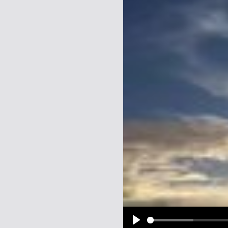
Name:
E-Mail-Adresse (optional):
Kommentar:
Alle HTML-Tags außer <br>, <strike> un
URLs werden automatisch umgewandelt. Bi
Ich möchte eine E-Mail, wenn z
Ich möchte eine E-Mail, wenn a