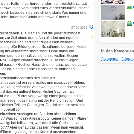
 bist. Falls ihr vorhergehendes nicht versteht, schaut
hornwelt und verblendet euch vor der Aktualität - macht
t euch besonders geistreich und stark. Wie immer und
 lehrt, lauert die Gefahr anderswo. Cheers!
27.10.2015
r recht geben. Die Medien und die (oder zumindest
ieren zur Zeit einen dermaßen blinden und rigorosen
, ist scheiße und darf nicht zugelassen werden'-
 die große Bildungstreue Schafherde bei jeder kleinen
In den Kategorien
ig ins Verdammnishorn stößt. Ohne dabei die
eren oder den Inhalt verstehen zu wollen. Gegen
Paranormal
,
Fakech
 Nazi. Gegen Islamverbrechen -> Rassist. Gegen
ht passt -> Rechter Hass. Und nur ganz wenige Leute
l es ist, eine fehlende Opposition zu kritischen
ben.
herrschaftsanspruch des Islam als
 andeutest ist ein sehr reales und massives Problem,
onkret greifbar ist. Aber wenn jeder, der davon spricht
 ist das ein äußerst bedenklicher Sachverhalt.
al vor, ein Pfarrer vergewaltigt einen jungen und alle
dar sagen, das hat nix mit der Religion zu tun. Und
t kleiner Teil der Gläubigen. Das ist nicht so schlimm.
überall vor...
e einzelnen Aussagen (außer dem nicht schlimm
??? Was soll das? Alles ist gut? Keiner darf den Pfarrer,
tigt hat kritisieren, weil damit alle Christen evtl
lo??? Aber genau das passiert, wenn man versucht,
/Flüchtlings/Integrations-Kontext anzusprechen.