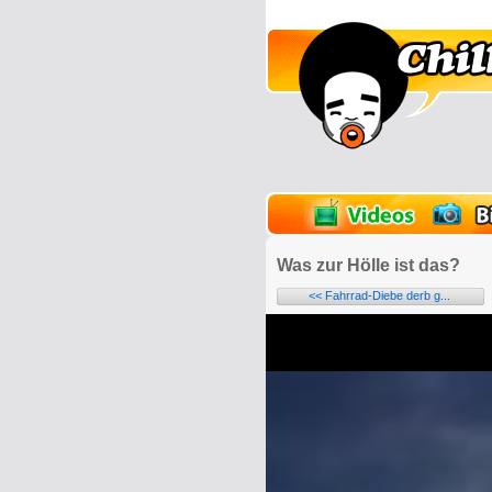
lder
Onlinespiele
Was zur Hölle ist das?
<< Fahrrad-Diebe derb g...