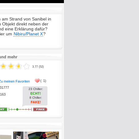
Mute
Enter
fullscreen
am Strand von Sanibel in
n Objekt direkt neben der
d eine Erklärung dafür?
hier um
Nibiru/Planet X
?
 und mehr
3.77 (52)
(
1)
Zu meinen Favoriten
31777
23 Chiller:
ECHT!
163
8 Chiller:
FAKE!