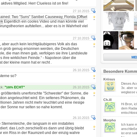
aktives Mitglied. Herr Clueless ist on fire!
27.10.2015
ained: Two "Suns" Sanibel Causeway, Florida [Offset
nk
Eigentlich ein cooles Video und man könnte viel
ngstheorien aufstellen... aber es is in Wahrheit viel
27.10.2015
, aber auch kein leichtgläubigeres Volk als das
nn grob genug ersonnen werden, die Deutschen
le, die man ihnen gab, verfolgen sie ihre Landsleute
ME
ls ihre wirklichen Feinde.“ - Napoleon über die
t der kleine mann hat er recht .
26.10.2015
Besondere Komm
sterne so?
Krösus
Dieses Acc
ck:
"
ECHT"
26.10.2015
100%
3x. aber s
weglasse wi
 größtenteils unerforschte "Schwester" der Sonne, die
llation angeleuchtet wird. Ein seltenes Phänomen, da
Ch.ill
lionen Jahren nicht mehr leuchtet und eine riesige
Hi Bron, i
d der Sonne nur selten so nahe kommt.
dem Radar
entschloss
26.10.2015
Morpho
e Sternenleiche, die langsam in ein instabiles
Ich kann m
iert. das Loch zerschießt es dann und übrig bleibt
anschließe
 ein Riss in der Raumzeit und der einzig wahre
ist erst s