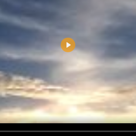
Play
d <i> werden aus Deinem Kommentar entfernt.
tte verwende "www." oder "http://" in URLs
u meinem Kommentar Antworten erscheinen.
uf dieser Seite weitere Kommentare erscheinen.