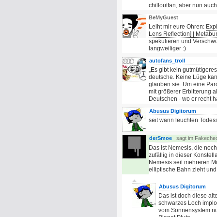
chilloutfan, aber nun auch 
BeMyGuest
Leiht mir eure Ohren:
Expl
Lens Reflection] | Metabu
spekulieren und Verschwöru
langweiliger :)
autofans_troll
„Es gibt kein gutmütigeres
deutsche. Keine Lüge ka
glauben sie. Um eine Paro
mit größerer Erbitterung a
Deutschen - wo er recht ha
Abusus Digitorum
seit wann leuchten Todes
derSmoe
sagt im Fakeche
Das ist Nemesis, die noch
zufällig in dieser Konste
Nemesis seit mehreren Mil
elliptische Bahn zieht un
Abusus Digitorum
Das ist doch diese alt
schwarzes Loch implod
vom Sonnensystem nur