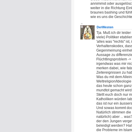
annimmst oder ausgelöscht
weiter in die Richtung Ein
braunes bashing und fühl
wie es uns die Geschichte
DerWesten
Tja. Muß ich dir leide
viele) Politiker etabl
'alles was "rechts" ist
Verhaltenskodex, dass
Gegenmeinung einhell
Aussage zu differenzi
Flüchtlingsproblem ->
irgendwas was mir nic
merken dabei, wie fata
Zeitereignissen zu ha
Was du mit dem Allein
Weltreligion/Ideologie
das heute schon ganz k
mundtot gemacht wird,
Stellt euch doch nur m
Katholiken würden labi
das ist nur ein äussers
Und sowas kommt doch 
Natürlich stimmen di
natürlich) aber ... was
der den Jungen vergewal
beleidigt werden? Hal
die Probleme im Islam