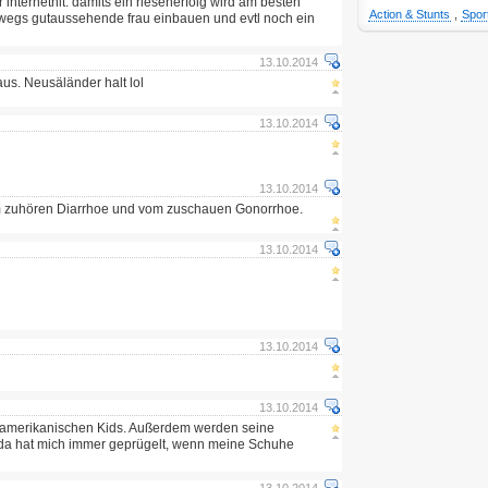
er internethit. damits ein riesenerfolg wird am besten
Action & Stunts
,
Spor
wegs gutaussehende frau einbauen und evtl noch ein
13.10.2014
us. Neusäländer halt lol
13.10.2014
13.10.2014
zuhören Diarrhoe und vom zuschauen Gonorrhoe.
13.10.2014
13.10.2014
13.10.2014
 amerikanischen Kids. Außerdem werden seine
a hat mich immer geprügelt, wenn meine Schuhe