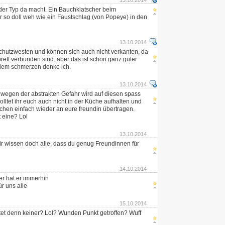
13.10.2014
der Typ da macht. Ein Bauchklatscher beim
 so doll weh wie ein Faustschlag (von Popeye) in den
13.10.2014
schutzwesten und können sich auch nicht verkanten, da
 brett verbunden sind. aber das ist schon ganz guter
zdem schmerzen denke ich.
13.10.2014
 wegen der abstrakten Gefahr wird auf diesen spass
olltet ihr euch auch nicht in der Küche aufhalten und
chen einfach wieder an eure freundin übertragen.
 eine? Lol
13.10.2014
ir wissen doch alle, dass du genug Freundinnen für
14.10.2014
er hat er immerhin
ür uns alle
15.10.2014
et denn keiner? Lol? Wunden Punkt getroffen? Wuff