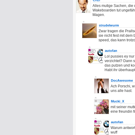
Crizl
Alles mutige Sachen, die 
Wakeboarden tut ungefähr
Magen.
strudelwurm
Zwar tragen die Prall
sie nicht fest mit dem
speed, das kann trot
autofan
Lol pussies ey nur
verzichtet? Dann s
das putzen und ko
Habt ihr überhaupt
DocAwesome
Ach Porschi, w
uns alle hast.
Mucki_X
mit seiner mutt
eine freundin f
autofan
Warum antwort
wuff