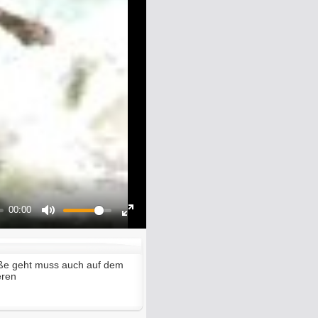
00:00
Mute
Enter
fullscreen
aße geht muss auch auf dem
eren