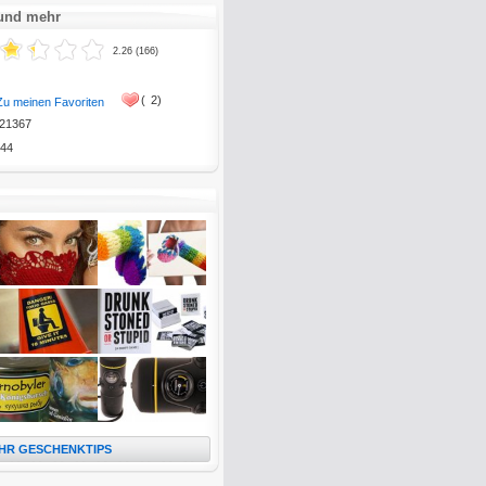
 und mehr
2.26 (166)
(
2)
Zu meinen Favoriten
21367
44
HR GESCHENKTIPS