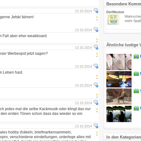
Besondere Komm
13.10.2014
DerWesten
Wahrschein
gerne Jetski fahren!
mehr Spaß
13.10.2014
 Fall aber eher weakboard.
Ähnliche lustige 
13.10.2014
eser Werbespot jetzt sagen?
13.10.2014
m Leben hast.
14.10.2014
13.10.2014
ch jedes mal die selbe Kackmusik oder klingt das nur
h den ersten Tönen schon dass das wieder so ein
13.10.2014
ales hobby (häkeln, briefmarkensammeln,
gopro, verschiedene einstellungen, unterlege alles mit
In den Kategorien