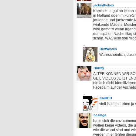
jackinthebox
Komisch - egal ob ich an
in Holland oder im Fun-Sn
jaulende und juchzende M
winkende Mädels. Meisten
wird gemotzt wenn irgendw
dem späten Nachmittag si
schon. WAS also soll mit 
DerWesten
Wahrscheinlich, dass 
Horray
ALTER KÖNNEN WIR SO
GEIL VIDEOS JETZT ENDL
einfach nicht identifizier
Facepalm auf der Ascheb
KaiHCH
viell ist dein Leben ja
basinga
hatte sich die coz-commu
wollen keine videos, die u
wie die wand sind und wi
werden. hier fehlen diesm