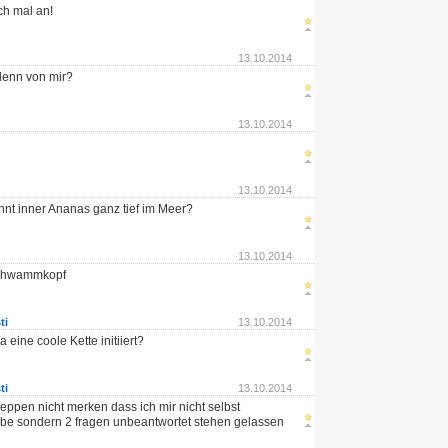
ch mal an!
13.10.2014
 denn von mir?
13.10.2014
13.10.2014
nt inner Ananas ganz tief im Meer?
13.10.2014
chwammkopf
ti
13.10.2014
 eine coole Kette initiiert?
ti
13.10.2014
deppen nicht merken dass ich mir nicht selbst
abe sondern 2 fragen unbeantwortet stehen gelassen