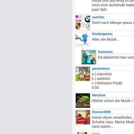
musik und fast fertig ist d
noch eine lächelnde halb
paar fails
autofan
Sieht nach Menge spass a
Kindergarten
Alter, die Musik...
Kaimanic
Da bekommt man vom 
jawattdenn
a ) männlich
b ) weiblich
c ) Hermann Frodit
0:50
Herzbub
Alleine schon die Musik :/
Doener2000
immer diese verwöhnten,
Schuhe nass. Meine Mudd
nass waren...