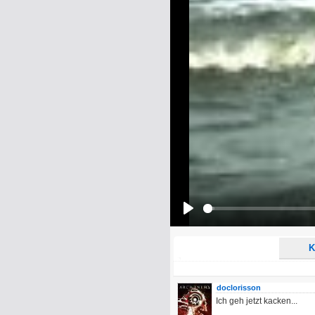
Name:
E-Mail-Adresse (optional):
Kommentar:
Alle HTML-Tags außer <br>, <strike> un
URLs werden automatisch umgewandelt. Bi
Ich möchte eine E-Mail, wenn z
Ich möchte eine E-Mail, wenn a
Play
K
doclorisson
Ich geh jetzt kacken...