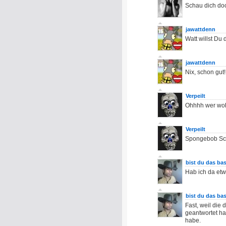
Schau dich do
jawattdenn
Watt willst Du
jawattdenn
Nix, schon gut!
Verpeilt
Ohhhh wer woh
Verpeilt
Spongebob S
bist du das bas
Hab ich da etwa
bist du das bas
Fast, weil die 
geantwortet h
habe.