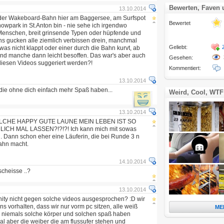
Bewerten, Faven
13.10.2014
 der Wakeboard-Bahn hier am Baggersee, am Surfspot
Bewertet
owpark in St.Anton bin - nie sehe ich irgendwo
enschen, breit grinsende Typen oder hüpfende und
s gucken alle ziemlich verbissen drein, manchmal
Geliebt:
as nicht klappt oder einer durch die Bahn kurvt, ab
nd manche dann leicht besoffen. Das war's aber auch
Gesehen:
diesen Videos suggeriert werden?!
Kommentiert:
13.10.2014
die ohne dich einfach mehr Spaß haben...
Weird, Cool, WTF
13.10.2014
LCHE HAPPY GUTE LAUNE MEIN LEBEN IST SO
ICH MAL LASSEN?!?!?! Ich kann mich mit sowas
en. Dann schon eher eine Läuferin, die bei Runde 3 n
ahn macht.
14.10.2014
 scheisse ..?
13.10.2014
nity nicht gegen solche videos ausgesprochen? :D wir
ns vorhalten, dass wir nur vorm pc sitzen, alle weiß
ME
r niemals solche körper und solchen spaß haben
al aber die weiber die am flussufer stehen und