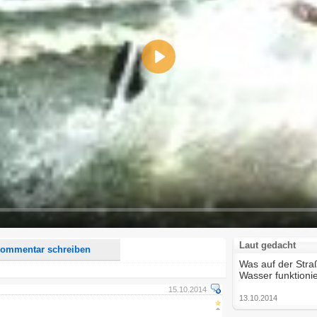
Play
d <i> werden aus Deinem Kommentar entfernt.
tte verwende "www." oder "http://" in URLs
u meinem Kommentar Antworten erscheinen.
uf dieser Seite weitere Kommentare erscheinen.
Laut gedacht
ommentar schreiben
Was auf der Str
Wasser funktioni
15.10.2014
13.10.2014