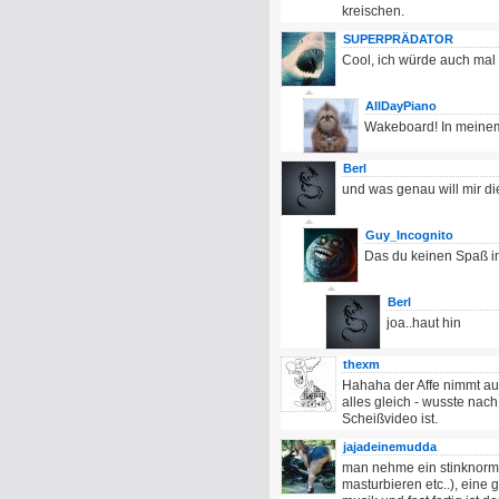
kreischen.
SUPERPRÄDATOR
Cool, ich würde auch mal 
AllDayPiano
Wakeboard! In meinem
Berl
und was genau will mir di
Guy_Incognito
Das du keinen Spaß i
Berl
joa..haut hin
thexm
Hahaha der Affe nimmt au
alles gleich - wusste nac
Scheißvideo ist.
jajadeinemudda
man nehme ein stinknorm
masturbieren etc..), eine 