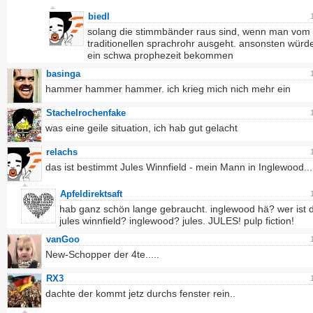
biedl
solang die stimmbänder raus sind, wenn man vom
traditionellen sprachrohr ausgeht. ansonsten wür
ein schwa prophezeit bekommen
basinga
hammer hammer hammer. ich krieg mich nich mehr ein
Stachelrochenfake
was eine geile situation, ich hab gut gelacht
relachs
das ist bestimmt Jules Winnfield - mein Mann in Inglewood...
Apfeldirektsaft
hab ganz schön lange gebraucht. inglewood hä? wer ist 
jules winnfield? inglewood? jules. JULES! pulp fiction!
vanGoo
New-Schopper der 4te.....
RX3
dachte der kommt jetz durchs fenster rein..