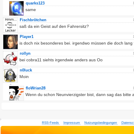
quarks123
same
Fischbrötchen
saß da ein Geist auf den Fahrersitz?
Player1
is doch nix besonderes bei. irgendwo müssen die doch lang f
rollyn
bei cobra11 siehts irgendwie anders aus Oo
n0luck
Moin
floWrian28
Wenn du schon Neunvierzigster bist, dann sag das bitte 
RSS-Feeds
Impressum
Nutzungsbedingungen
Datensc