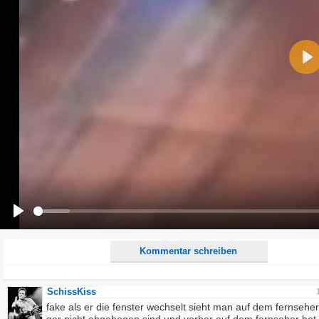
Name:
Pla
E-Mail-Adresse (optional):
Kommentar:
Alle HTML-Tags außer <br>, <strike> und <i> werden aus Deinem Kommentar entfernt.
URLs werden automatisch umgewandelt. Bitte verwende "www." oder "http://" in URLs
Ich möchte eine E-Mail, wenn zu meinem Kommentar Antworten erscheinen.
Ich möchte eine E-Mail, wenn auf dieser Seite weitere Kommentare erscheinen.
Play
Kommentar schreiben
SchissKiss
fake als er die fenster wechselt sieht man auf dem fernseher