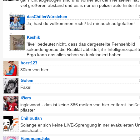
gar nicht abgebogen sind und vorher auf dem fernseher hat
viel größeren abstand und es is nur ein polizei auto hinter ih
dasChillerWürstchen
Ja, hast du vollkommen recht! Ist mir auch aufgefallen!
Keshik
"live" bedeutet nicht, dass das dargestellte Fernsehbild
sekundengenau die Realität abbildet, ihr Intelligenzsparf
Ergo kann das alles schon so funktioniert haben...
horst123
30km von hier
Golem
Fake!
49ers
inglewood - das ist keine 386 meilen von hier entfernt. heiße
pflaster
Chilloutfan
Solange er sich keine LIVE-Sprengung in ner evakuierten 
anschaut...
HangmansJoke