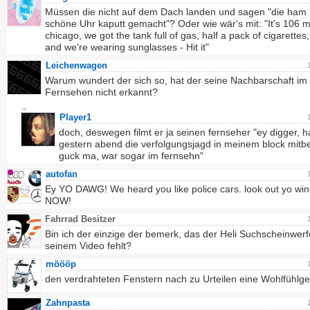
Müssen die nicht auf dem Dach landen und sagen "die ham
schöne Uhr kaputt gemacht"? Oder wie wär's mit: "It's 106 mi
chicago, we got the tank full of gas, half a pack of cigarettes, 
and we're wearing sunglasses - Hit it"
Leichenwagen
Warum wundert der sich so, hat der seine Nachbarschaft im
Fernsehen nicht erkannt?
Player1
doch, deswegen filmt er ja seinen fernseher "ey digger, h
gestern abend die verfolgungsjagd in meinem block mi
guck ma, war sogar im fernsehn"
autofan
Ey YO DAWG! We heard you like police cars. look out yo wi
NOW!
Fahrrad Besitzer
Bin ich der einzige der bemerk, das der Heli Suchscheinwerf
seinem Video fehlt?
möööp
den verdrahteten Fenstern nach zu Urteilen eine Wohlfühlg
Zahnpasta