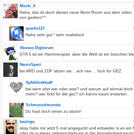
Mucki_X
Haha, das ist doch dieses neue Illumi Room aus dem video
von gestern^^
quarks123
Haha sehr gut ! sehr realistisch
Abusus Digitorum
GTA 5 ist ein Hammerspiel, aber die Welt ist ein bisschen kle
NeuroSpezi
bei ARD und ZDF sitzen sie... ach nee ... fuck for GEZ
Apfeldirektsaft
bei wem sitzt wer oder was? und warum auf einmal doch 
mehr? wer fickt für die gez? ich kanns kaum erwarten..
Schmunzelmonsta
Du hast doch einen zu sitzen!
basinga
okay habs mir jetzt 5 mal angeguckt und entweder is es ein 
oder da is etwas zeitverschiebung in der fernsehübertragun