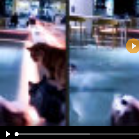
Pla
Name:
E-Mail-Adresse (optional):
Kommentar:
Alle HTML-Tags außer <br>, <strike> und <i> werden aus Deinem Kommentar entfernt.
URLs werden automatisch umgewandelt. Bitte verwende "www." oder "http://" in URLs
Ich möchte eine E-Mail, wenn zu meinem Kommentar Antworten erscheinen.
Ich möchte eine E-Mail, wenn auf dieser Seite weitere Kommentare erscheinen.