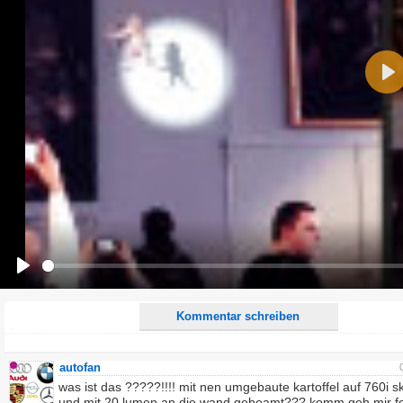
Name:
Pla
E-Mail-Adresse (optional):
Kommentar:
Alle HTML-Tags außer <br>, <strike> und <i> werden aus Deinem Kommentar entfernt.
URLs werden automatisch umgewandelt. Bitte verwende "www." oder "http://" in URLs
Ich möchte eine E-Mail, wenn zu meinem Kommentar Antworten erscheinen.
Ich möchte eine E-Mail, wenn auf dieser Seite weitere Kommentare erscheinen.
Play
Kommentar schreiben
autofan
was ist das ?????!!!! mit nen umgebaute kartoffel auf 760i sk
und mit 20 lumen an die wand gebeamt??? komm geh mir fot