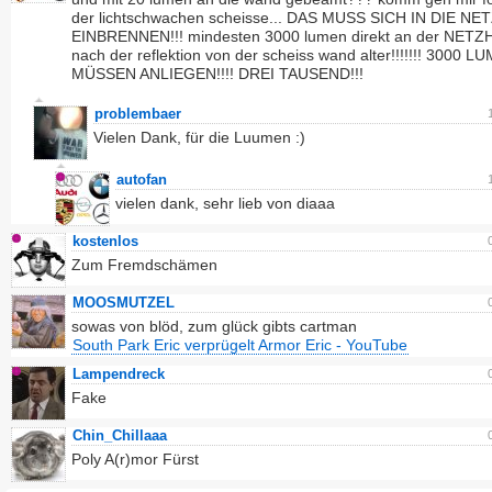
der lichtschwachen scheisse... DAS MUSS SICH IN DIE N
EINBRENNEN!!! mindesten 3000 lumen direkt an der NETZ
nach der reflektion von der scheiss wand alter!!!!!!! 3000 L
MÜSSEN ANLIEGEN!!!! DREI TAUSEND!!!
problembaer
Vielen Dank, für die Luumen :)
autofan
vielen dank, sehr lieb von diaaa
kostenlos
Zum Fremdschämen
MOOSMUTZEL
sowas von blöd, zum glück gibts cartman
South Park Eric verprügelt Armor Eric - YouTube
Lampendreck
Fake
Chin_Chillaaa
Poly A(r)mor Fürst