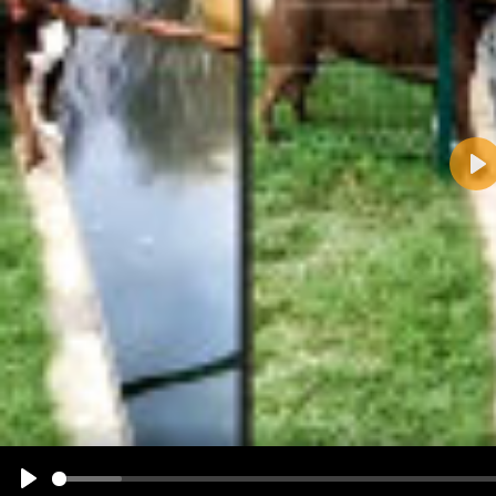
Pla
Name:
E-Mail-Adresse (optional):
Kommentar:
Alle HTML-Tags außer <br>, <strike> und <i> werden aus Deinem Kommentar entfernt.
URLs werden automatisch umgewandelt. Bitte verwende "www." oder "http://" in URLs
Ich möchte eine E-Mail, wenn zu meinem Kommentar Antworten erscheinen.
Ich möchte eine E-Mail, wenn auf dieser Seite weitere Kommentare erscheinen.