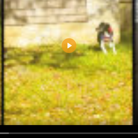
Play
d <i> werden aus Deinem Kommentar entfernt.
tte verwende "www." oder "http://" in URLs
u meinem Kommentar Antworten erscheinen.
uf dieser Seite weitere Kommentare erscheinen.