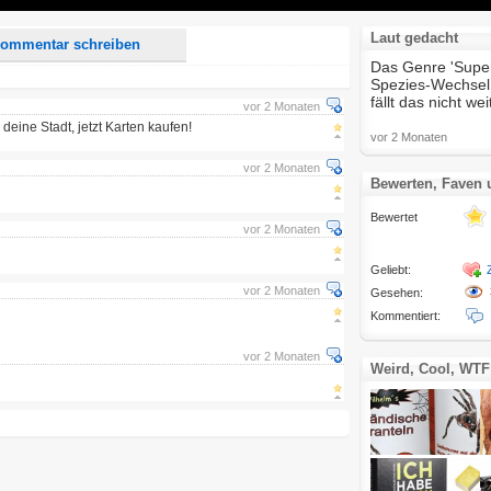
Laut gedacht
ommentar schreiben
Das Genre 'Superh
Spezies-Wechsel
fällt das nicht wei
vor 2 Monaten
deine Stadt, jetzt Karten kaufen!
vor 2 Monaten
vor 2 Monaten
Bewerten, Faven
Bewertet
vor 2 Monaten
Geliebt:
vor 2 Monaten
Gesehen:
Kommentiert:
vor 2 Monaten
Weird, Cool, WTF