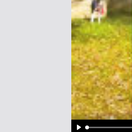
Name:
E-Mail-Adresse (optional):
Kommentar:
Alle HTML-Tags außer <br>, <strike> un
URLs werden automatisch umgewandelt. Bi
Ich möchte eine E-Mail, wenn z
Ich möchte eine E-Mail, wenn a