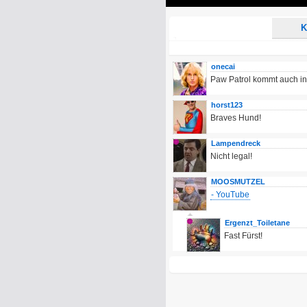
Play
K
onecai
Paw Patrol kommt auch in 
horst123
Braves Hund!
Lampendreck
Nicht legal!
MOOSMUTZEL
- YouTube
Ergenzt_Toiletane
Fast Fürst!