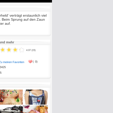
Mute
Enter
fullscreen
eld' verträgt erstaunlich viel
. Beim Sprung auf den Zaun
ter auf.
 und mehr
4.07 (15)
(
0)
Zu meinen Favoriten
3425
5