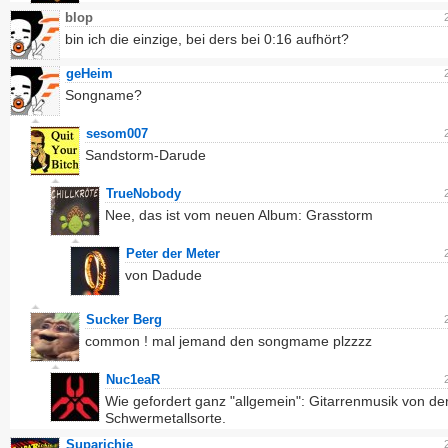
blop
bin ich die einzige, bei ders bei 0:16 aufhört?
geHeim
Songname?
sesom007
Sandstorm-Darude
TrueNobody
Nee, das ist vom neuen Album: Grasstorm
Peter der Meter
von Dadude
Sucker Berg
common ! mal jemand den songmame plzzzz
Nuc1eaR
Wie gefordert ganz "allgemein": Gitarrenmusik von de
Schwermetallsorte.
Suparichie