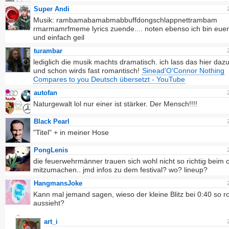
Super Andi
Musik: rambamabamabmabbuffdongschlappnettrambam
rmarmamrfmeme lyrics zuende.... noten ebenso ich bin euer
und einfach geil
turambar
lediglich die musik machts dramatisch. ich lass das hier daz
und schon wirds fast romantisch!
Sinead'O'Connor Nothing
Compares to you Deutsch übersetzt - YouTube
autofan
Naturgewalt lol nur einer ist stärker. Der Mensch!!!!
Black Pearl
"Titel" + in meiner Hose
PongLenis
die feuerwehrmänner trauen sich wohl nicht so richtig beim ci
mitzumachen.. jmd infos zu dem festival? wo? lineup?
HangmansJoke
Kann mal jemand sagen, wieso der kleine Blitz bei 0:40 so ro
aussieht?
art_i