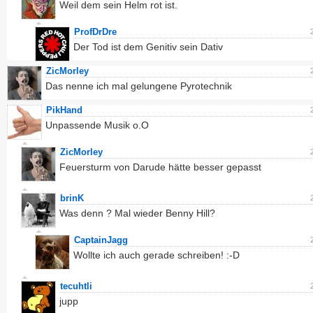
Weil dem sein Helm rot ist.
ProfDrDre
Der Tod ist dem Genitiv sein Dativ
ZicMorley
Das nenne ich mal gelungene Pyrotechnik
PikHand
Unpassende Musik o.O
ZicMorley
Feuersturm von Darude hätte besser gepasst
brinK
Was denn ? Mal wieder Benny Hill?
CaptainJagg
Wollte ich auch gerade schreiben! :-D
tecuhtli
jupp