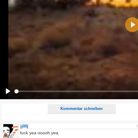
Name:
Pla
E-Mail-Adresse (optional):
Kommentar:
Alle HTML-Tags außer <br>, <strike> und <i> werden aus Deinem Kommentar entfernt.
URLs werden automatisch umgewandelt. Bitte verwende "www." oder "http://" in URLs
Ich möchte eine E-Mail, wenn zu meinem Kommentar Antworten erscheinen.
Ich möchte eine E-Mail, wenn auf dieser Seite weitere Kommentare erscheinen.
Play
Kommentar schreiben
jj00j
fuck yea ooooh yea