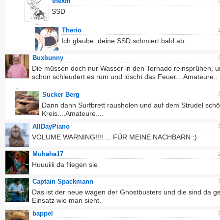
thexm
SSD
Therio
Ich glaube, deine SSD schmiert bald ab.
Buxbunny
Die müssen doch nur Wasser in den Tornado reinsprühen, 
schon schleudert es rum und löscht das Feuer... Amateure..
Sucker Berg
Dann dann Surfbrett rausholen und auf dem Strudel sch
Kreis....Amateure....
AllDayPiano
VOLUME WARNING!!!! ... FÜR MEINE NACHBARN :)
Muhaha17
Huuuiiii da fliegen sie
Captain Spackmann
Das ist der neue wagen der Ghostbusters und die sind da g
Einsatz wie man sieht.
bappel