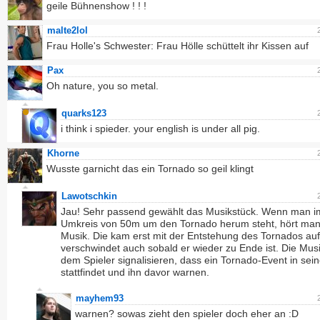
geile Bühnenshow ! ! !
malte2lol
Frau Holle's Schwester: Frau Hölle schüttelt ihr Kissen auf
Pax
Oh nature, you so metal.
quarks123
i think i spieder. your english is under all pig.
Khorne
Wusste garnicht das ein Tornado so geil klingt
Lawotschkin
Jau! Sehr passend gewählt das Musikstück. Wenn man i
Umkreis von 50m um den Tornado herum steht, hört man
Musik. Die kam erst mit der Entstehung des Tornados au
verschwindet auch sobald er wieder zu Ende ist. Die Musi
dem Spieler signalisieren, dass ein Tornado-Event in sei
stattfindet und ihn davor warnen.
mayhem93
warnen? sowas zieht den spieler doch eher an :D