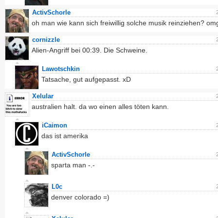
ActivSchorle
oh man wie kann sich freiwillig solche musik reinziehen? omg
cornizzle
Alien-Angriff bei 00:39. Die Schweine.
Lawotschkin
Tatsache, gut aufgepasst. xD
Xelular
australien halt. da wo einen alles töten kann.
iCaimon
das ist amerika
ActivSchorle
sparta man -.-
L0c
denver colorado =)