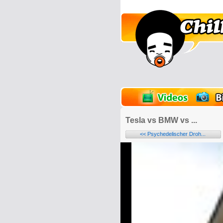
lder
Onlinespiele
Tesla vs BMW vs ...
<< Psychedelischer Droh...