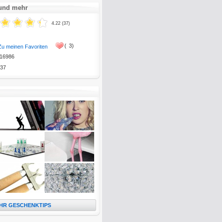
 und mehr
4.22 (37)
(
3)
Zu meinen Favoriten
16986
37
HR GESCHENKTIPS