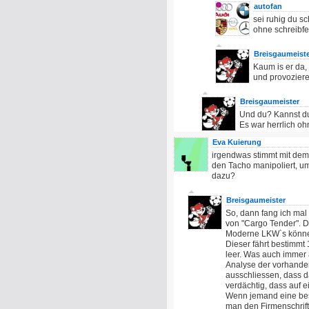
autofan
sei ruhig du s
ohne schreibfe
Breisgaumeist
Kaum is er da,
und provozieren
Breisgaumeister
Und du? Kannst du 
Es war herrlich 
Eva Kuierung
irgendwas stimmt mit dem 
den Tacho manipoliert, um
dazu?
Breisgaumeister
So, dann fang ich mal 
von "Cargo Tender". 
Moderne LKW`s können 
Dieser fährt bestimmt 
leer. Was auch immer 
Analyse der vorhanden
ausschliessen, dass d
verdächtig, dass auf 
Wenn jemand eine besse
man den Firmenschrift