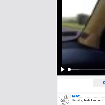
Name:
E-Mail-Adresse (optional):
Kommentar:
Alle HTML-Tags außer <br>, <strike> un
URLs werden automatisch umgewandelt. Bi
Ich möchte eine E-Mail, wenn z
Ich möchte eine E-Mail, wenn a
Play
K
Kemot
Hahaha, Tesla kann nicht 