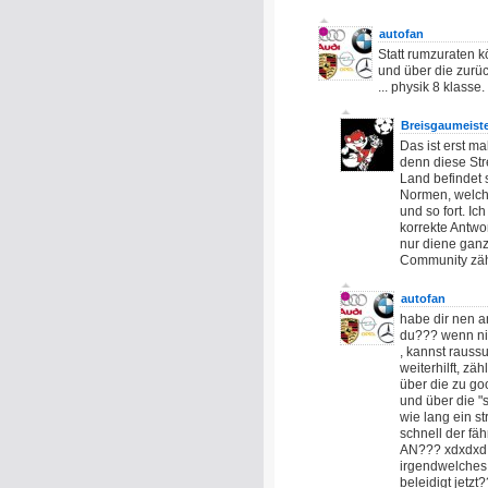
autofan
Statt rumzuraten k
und über die zurüc
... physik 8 klasse
Breisgaumeist
Das ist erst ma
denn diese Str
Land befindet 
Normen, welch
und so fort. I
korrekte Antwor
nur diene gan
Community zähl
autofan
habe dir nen a
du??? wenn nic
, kannst rauss
weiterhilft, zä
über die zu go
und über die "
wie lang ein st
schnell der 
AN??? xdxdxd n
irgendwelches
beleidigt jetzt