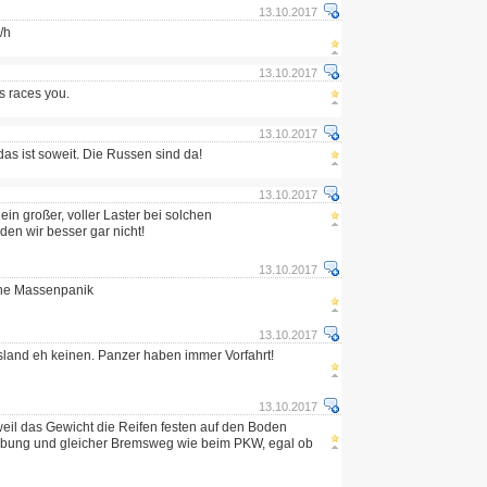
13.10.2017
/h
13.10.2017
s races you.
13.10.2017
as ist soweit. Die Russen sind da!
13.10.2017
n großer, voller Laster bei solchen
den wir besser gar nicht!
13.10.2017
 ne Massenpanik
13.10.2017
ssland eh keinen. Panzer haben immer Vorfahrt!
13.10.2017
weil das Gewicht die Reifen festen auf den Boden
eibung und gleicher Bremsweg wie beim PKW, egal ob