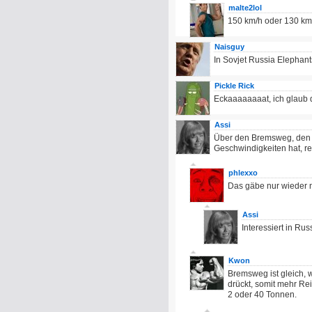
malte2lol
150 km/h oder 130 km
Naisguy
In Sovjet Russia Elephant
Pickle Rick
Eckaaaaaaaat, ich glaub d
Assi
Über den Bremsweg, den ei
Geschwindigkeiten hat, re
phlexxo
Das gäbe nur wieder
Assi
Interessiert in Ru
Kwon
Bremsweg ist gleich, 
drückt, somit mehr R
2 oder 40 Tonnen.