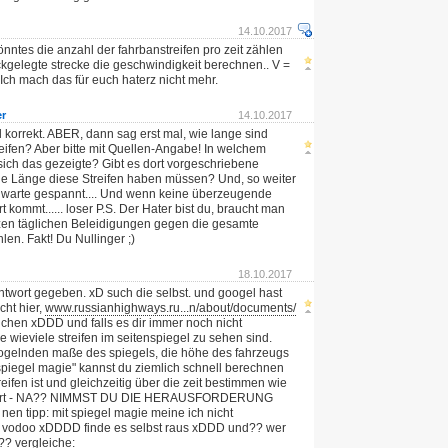
14.10.2017
önntes die anzahl der fahrbanstreifen pro zeit zählen
kgelegte strecke die geschwindigkeit berechnen.. V =
. Ich mach das für euch haterz nicht mehr.
er
14.10.2017
l korrekt. ABER, dann sag erst mal, wie lange sind
eifen? Aber bitte mit Quellen-Angabe! In welchem
sich das gezeigte? Gibt es dort vorgeschriebene
e Länge diese Streifen haben müssen? Und, so weiter
ch warte gespannt.... Und wenn keine überzeugende
t kommt...... loser P.S. Der Hater bist du, braucht man
zen täglichen Beleidigungen gegen die gesamte
en. Fakt! Du Nullinger ;)
18.10.2017
ntwort gegeben. xD such die selbst. und googel hast
ht hier,
www.russianhighways.ru...n/about/documents/
uchen xDDD und falls es dir immer noch nicht
hle wieviele streifen im seitenspiegel zu sehen sind.
ogelnden maße des spiegels, die höhe des fahrzeugs
spiegel magie" kannst du ziemlich schnell berechnen
reifen ist und gleichzeitig über die zeit bestimmen wie
fährt - NA?? NIMMST DU DIE HERAUSFORDERUNG
en tipp: mit spiegel magie meine ich nicht
 vodoo xDDDD finde es selbst raus xDDD und?? wer
??? vergleiche: