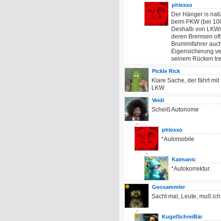
phlexxo
Der Hänger is natü
beim PKW (bei 100
Deshalb von LKWs 
deren Bremsen oft 
Brummifahrer auch w
Eigensicherung ve
seinem Rücken tre
Pickle Rick
Klare Sache, der fährt mit
LKW.
Veidi
Scheiß Autonome
phlexxo
*Automobile
Kaimanic
*Autokorrektur.
Geosammler
Sacht mal, Leute, muß ich
KugelSchreiBär