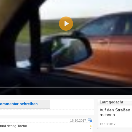
Play
d <i> werden aus Deinem Kommentar entfernt.
tte verwende "www." oder "http://" in URLs
u meinem Kommentar Antworten erscheinen.
uf dieser Seite weitere Kommentare erscheinen.
Laut gedacht
ommentar schreiben
Auf den Straßen 
rechnen.
18.10.2017
13.10.2017
mal richtig Tacho