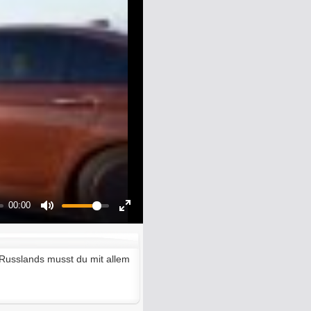
00:00
Mute
Enter
fullscreen
Russlands musst du mit allem