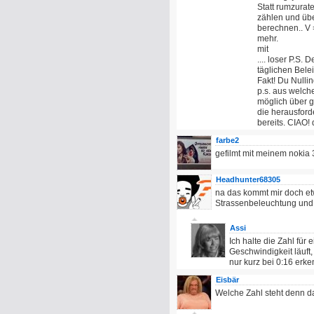
Statt rumzurate
zählen und übe
berechnen.. V =
mehr.
mit
.... loser P.S.
täglichen Bel
Fakt! Du Nullin
p.s. aus welch
möglich über g
die herausforde
bereits. CIAO!
farbe2
gefilmt mit meinem nokia
Headhunter68305
na das kommt mir doch et
Strassenbeleuchtung und 
Assi
Ich halte die Zahl für
Geschwindigkeit läuft,
nur kurz bei 0:16 erke
Eisbär
Welche Zahl steht denn d