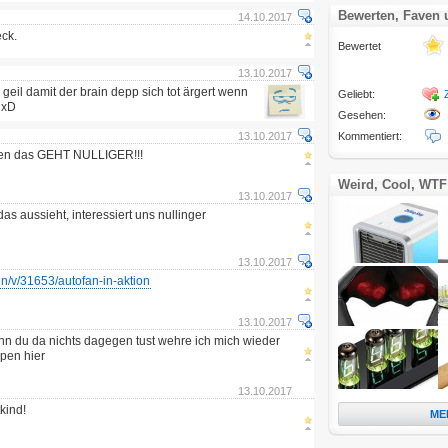
Bewerten, Faven
14.10.2017
eck.
Bewertet
13.10.2017
 geil damit der brain depp sich tot ärgert wenn
Geliebt:
^ xD
Gesehen:
13.10.2017
Kommentiert:
ben das GEHT NULLIGER!!!
Weird, Cool, WTF
13.10.2017
as aussieht, interessiert uns nullinger
13.10.2017
fun/v/31653/autofan-in-aktion
13.10.2017
nn du da nichts dagegen tust wehre ich mich wieder
pen hier
13.10.2017
kind!
ME