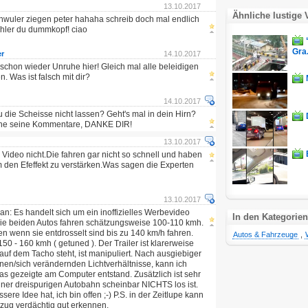
13.10.2017
Ähnliche lustige 
chwuler ziegen peter hahaha schreib doch mal endlich
hler du dummkopf! ciao
Gra.
er
14.10.2017
 schon wieder Unruhe hier! Gleich mal alle beleidigen
. Was ist falsch mit dir?
14.10.2017
die Scheisse nicht lassen? Geht's mal in dein Hirn?
ohne seine Kommentare, DANKE DIR!
13.10.2017
Video nicht.Die fahren gar nicht so schnell und haben
 den Efeffekt zu verstärken.Was sagen die Experten
13.10.2017
an: Es handelt sich um ein inoffizielles Werbevideo
In den Kategorien
Die beiden Autos fahren schätzungsweise 100-110 kmh.
wenn sie entdrosselt sind bis zu 140 km/h fahren.
Autos & Fahrzeuge
,
150 - 160 kmh ( getuned ). Der Trailer ist klarerweise
auf dem Tacho steht, ist manipuliert. Nach ausgiebiger
en/sich verändernden Lichtverhältnisse, kann ich
as gezeigte am Computer entstand. Zusätzlich ist sehr
einer dreispurigen Autobahn scheinbar NICHTS los ist.
re Idee hat, ich bin offen ;-) P.S. in der Zeitlupe kann
zug verdächtig gut erkennen.