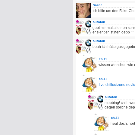
Sash!
Ich bitte um den Fake-Ch
autofan
gebt mir mal alle nen sehr
er sieht er ist nen depp ^
autofan
boah ich hätte gas gege
ch.11
wissen wir schon wie d
ch.11
live.chilloutzone.net/
autofan
mobbing! chill- we
gegen sollche dep
ch.11
heul doch, hort