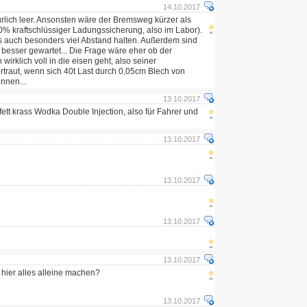
14.10.2017
rlich leer. Ansonsten wäre der Bremsweg kürzer als
% kraftschlüssiger Ladungssicherung, also im Labor).
auch besonders viel Abstand halten. Außerdem sind
besser gewartet... Die Frage wäre eher ob der
irklich voll in die eisen geht, also seiner
rtraut, wenn sich 40t Last durch 0,05cm Blech von
nnen...
13.10.2017
 fett krass Wodka Double Injection, also für Fahrer und
13.10.2017
13.10.2017
13.10.2017
13.10.2017
 hier alles alleine machen?
13.10.2017