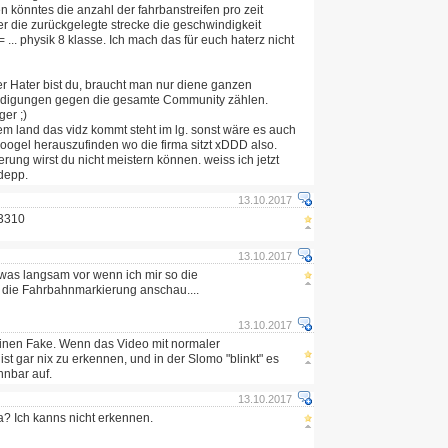
n könntes die anzahl der fahrbanstreifen pro zeit
r die zurückgelegte strecke die geschwindigkeit
 ... physik 8 klasse. Ich mach das für euch haterz nicht
 Der Hater bist du, braucht man nur diene ganzen
eidigungen gegen die gesamte Community zählen.
ger ;)
em land das vidz kommt steht im lg. sonst wäre es auch
oogel herauszufinden wo die firma sitzt xDDD also.
rung wirst du nicht meistern können. weiss ich jetzt
 depp.
13.10.2017
 3310
13.10.2017
was langsam vor wenn ich mir so die
die Fahrbahnmarkierung anschau....
13.10.2017
 einen Fake. Wenn das Video mit normaler
 ist gar nix zu erkennen, und in der Slomo "blinkt" es
nnbar auf.
13.10.2017
a? Ich kanns nicht erkennen.