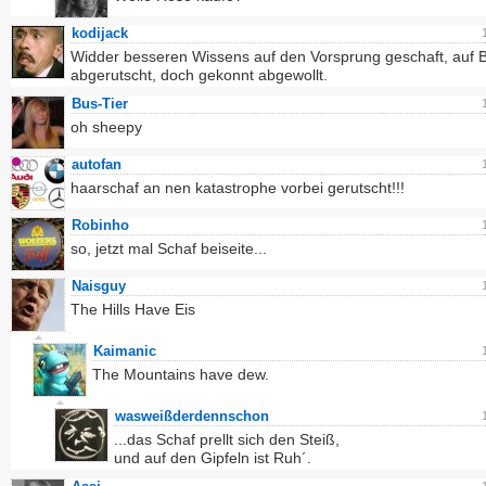
kodijack
Widder besseren Wissens auf den Vorsprung geschaft, auf 
abgerutscht, doch gekonnt abgewollt.
Bus-Tier
oh sheepy
autofan
haarschaf an nen katastrophe vorbei gerutscht!!!
Robinho
so, jetzt mal Schaf beiseite...
Naisguy
The Hills Have Eis
Kaimanic
The Mountains have dew.
wasweißderdennschon
...das Schaf prellt sich den Steiß,
und auf den Gipfeln ist Ruh´.