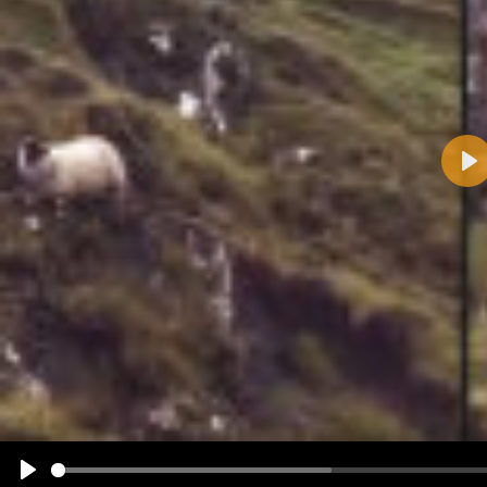
Pla
Name:
E-Mail-Adresse (optional):
Kommentar:
Alle HTML-Tags außer <br>, <strike> und <i> werden aus Deinem Kommentar entfernt.
URLs werden automatisch umgewandelt. Bitte verwende "www." oder "http://" in URLs
Ich möchte eine E-Mail, wenn zu meinem Kommentar Antworten erscheinen.
Ich möchte eine E-Mail, wenn auf dieser Seite weitere Kommentare erscheinen.