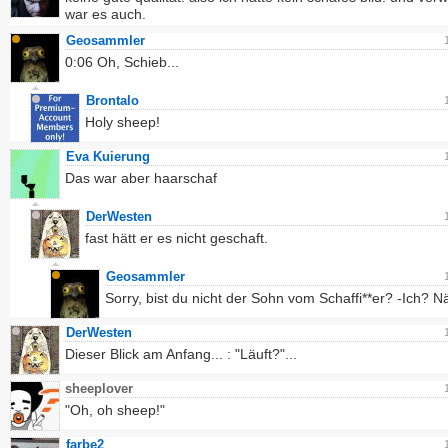
war es auch.
Geosammler
0:06 Oh, Schieb...
Brontalo
Holy sheep!
Eva Kuierung
Das war aber haarschaf
DerWesten
fast hätt er es nicht geschaft.
Geosammler
Sorry, bist du nicht der Sohn vom Schaffi**er? -Ich? 
DerWesten
Dieser Blick am Anfang... : "Läuft?"...
sheeplover
"Oh, oh sheep!"
farbe2