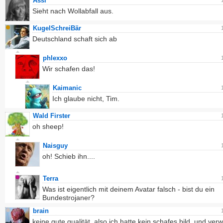
Assi
Sieht nach Wollabfall aus.
KugelSchreiBär
Deutschland schaft sich ab
phlexxo
Wir schafen das!
Kaimanic
Ich glaube nicht, Tim.
Wald Firster
oh sheep!
Naisguy
oh! Schieb ihn....
Terra
Was ist eigentlich mit deinem Avatar falsch - bist du ein
Bundestrojaner?
brain
keine gute qualität. also ich hatte kein schafes bild. und ver