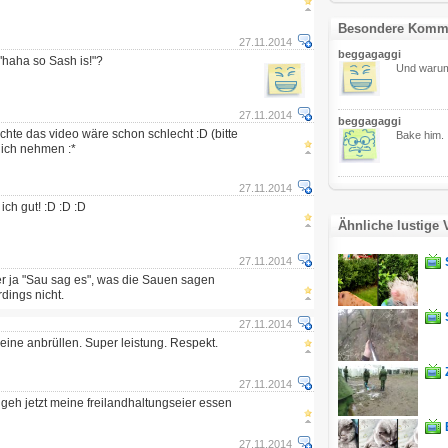
Besondere Komm
27.11.2014
beggagaggi
"haha so Sash is!"?
Und warum 
27.11.2014
beggagaggi
hte das video wäre schon schlecht :D (bitte
Bake him.
nlich nehmen :*
27.11.2014
 ich gut! :D :D :D
Ähnliche lustige 
27.11.2014
 er ja "Sau sag es", was die Sauen sagen
rdings nicht.
27.11.2014
eine anbrüllen. Super leistung. Respekt.
27.11.2014
ch geh jetzt meine freilandhaltungseier essen
27.11.2014