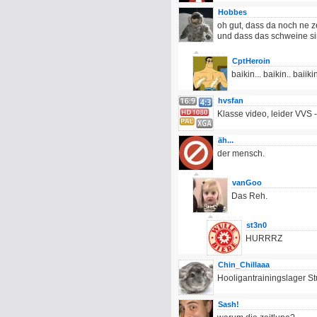
Hobbes
oh gut, dass da noch ne z
und dass das schweine sin
CptHeroin
baikin... baikin.. baiik
hvsfan
Klasse video, leider VVS -
äh...
der mensch.
vanGoo
Das Reh.
st3n0
HURRRZ
Chin_Chillaaa
Hooligantrainingslager St
Sash!