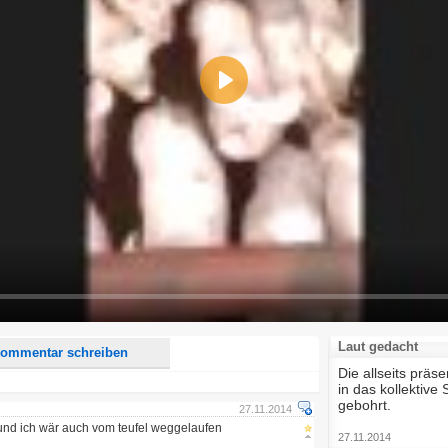
Play
d <i> werden aus Deinem Kommentar entfernt.
tte verwende "www." oder "http://" in URLs
u meinem Kommentar Antworten erscheinen.
uf dieser Seite weitere Kommentare erscheinen.
Laut gedacht
ommentar schreiben
Die allseits präs
in das kollektiv
gebohrt.
27.11.2014
und ich wär auch vom teufel weggelaufen
27.11.2014