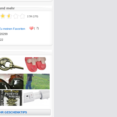
 und mehr
2.59 (170)
(
7)
Zu meinen Favoriten
20299
22
HR GESCHENKTIPS