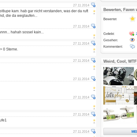
27.11.2014
Bewerten, Faven
eitlupe kam. hab gar nicht verstanden, was der da ruft
d, die da weglaufen...
Bewertet
27.11.2014
innnn... hahah sossel kain...
Geliebt:
Gesehen:
27.11.2014
Kommentiert:
> 0 Sterne.
27.11.2014
Weird, Cool, WTF
27.11.2014
27.11.2014
27.11.2014
ufe1
27.11.2014
ME