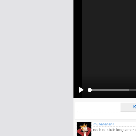
Name:
E-Mail-Adresse (optional):
Kommentar:
Alle HTML-Tags außer <br>, <strike> un
URLs werden automatisch umgewandelt. Bi
Ich möchte eine E-Mail, wenn z
Ich möchte eine E-Mail, wenn a
Play
K
muhahahahr
noch ne stufe langsamer 