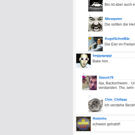
Bio ist aber auch e
Miesepeter
Die sollten die Hen
KugelSchreiBär
Die Eier im Freila
beggagaggi
Bake him.
Stasch79
Aja, Backschwein... U
verstanden. Thx, sehr 
Chin_Chillaaa
Ich verstehe Beck
Robinho
schwein gehabt!!