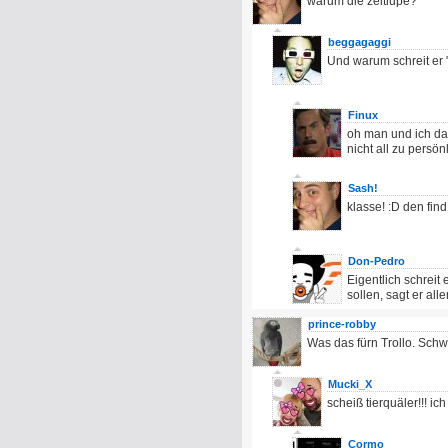
warum die zeitlupe?
beggagaggi
Und warum schreit er 
Finux
oh man und ich dac
nicht all zu persö
Sash!
klasse! :D den find
Don-Pedro
Eigentlich schreit
sollen, sagt er alle
prince-robby
Was das fürn Trollo. Schw
Mucki_X
scheiß tierquäler!!! i
Cormo