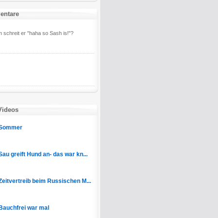
entare
schreit er "haha so Sash is!"?
Videos
Sommer
Sau greift Hund an- das war kn...
Zeitvertreib beim Russischen M...
Bauchfrei war mal