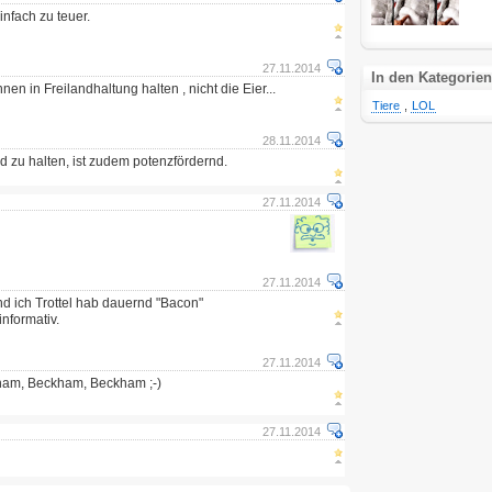
infach zu teuer.
27.11.2014
In den Kategorien
nen in Freilandhaltung halten , nicht die Eier...
Tiere
,
LOL
28.11.2014
nd zu halten, ist zudem potenzfördernd.
27.11.2014
27.11.2014
nd ich Trottel hab dauernd "Bacon"
informativ.
27.11.2014
ham, Beckham, Beckham ;-)
27.11.2014