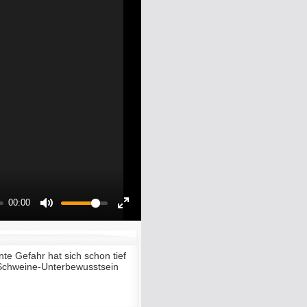
00:00
Mute
Enter
fullscreen
ente Gefahr hat sich schon tief
e Schweine-Unterbewusstsein