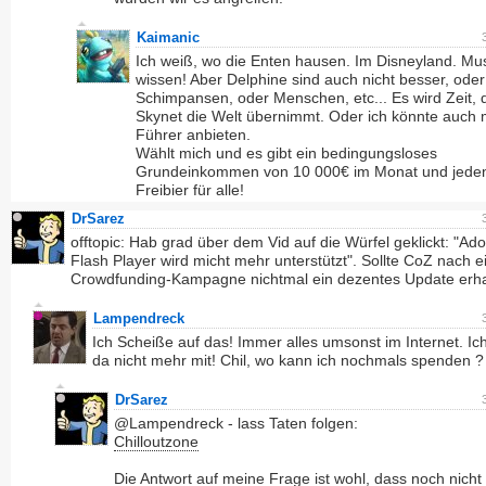
Kaimanic
Ich weiß, wo die Enten hausen. Im Disneyland. M
wissen! Aber Delphine sind auch nicht besser, oder
Schimpansen, oder Menschen, etc... Es wird Zeit, 
Skynet die Welt übernimmt. Oder ich könnte auch 
Führer anbieten.
Wählt mich und es gibt ein bedingungsloses
Grundeinkommen von 10 000€ im Monat und jede
Freibier für alle!
DrSarez
offtopic: Hab grad über dem Vid auf die Würfel geklickt: "Ad
Flash Player wird micht mehr unterstützt". Sollte CoZ nach e
Crowdfunding-Kampagne nichtmal ein dezentes Update erh
Lampendreck
Ich Scheiße auf das! Immer alles umsonst im Internet. I
da nicht mehr mit! Chil, wo kann ich nochmals spenden ?
DrSarez
@Lampendreck - lass Taten folgen:
Chilloutzone
Die Antwort auf meine Frage ist wohl, dass noch nicht