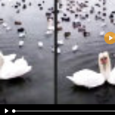
Pla
Name:
E-Mail-Adresse (optional):
Kommentar:
Alle HTML-Tags außer <br>, <strike> und <i> werden aus Deinem Kommentar entfernt.
URLs werden automatisch umgewandelt. Bitte verwende "www." oder "http://" in URLs
Ich möchte eine E-Mail, wenn zu meinem Kommentar Antworten erscheinen.
Ich möchte eine E-Mail, wenn auf dieser Seite weitere Kommentare erscheinen.