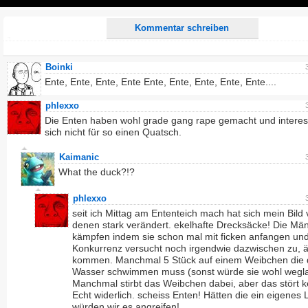
Play
Kommentar schreiben
Boinki
Ente, Ente, Ente, Ente Ente, Ente, Ente, Ente, Ente....
phlexxo
Die Enten haben wohl grade gang rape gemacht und interes
sich nicht für so einen Quatsch.
Kaimanic
What the duck?!?
phlexxo
seit ich Mittag am Ententeich mach hat sich mein Bild
denen stark verändert. ekelhafte Drecksäcke! Die Mä
kämpfen indem sie schon mal mit ficken anfangen und
Konkurrenz versucht noch irgendwie dazwischen zu, 
kommen. Manchmal 5 Stück auf einem Weibchen die 
Wasser schwimmen muss (sonst würde sie wohl wegla
Manchmal stirbt das Weibchen dabei, aber das stört k
Echt widerlich. scheiss Enten! Hätten die ein eigenes
würden wir es angreifen!