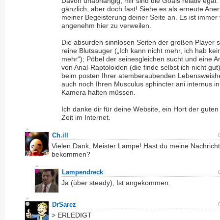
Davon unabhängig, mir sind die Goals relativ egal.
gänzlich, aber doch fast! Siehe es als erneute An
meiner Begeisterung deiner Seite an. Es ist immer
angenehm hier zu verweilen.
Die absurden sinnlosen Seiten der großen Player s
reine Blutsauger („Ich kann nicht mehr, ich hab kein
mehr“); Pöbel der seinesgleichen sucht und eine 
von Anal-Raptoloiden (die finde selbst ich nicht gut)
beim posten Ihrer atemberaubenden Lebensweishe
auch noch Ihren Musculus sphincter ani internus in
Kamera halten müssen.
Ich danke dir für deine Website, ein Hort der guten
Zeit im Internet.
Ch.ill
Vielen Dank, Meister Lampe! Hast du meine Nachricht
bekommen?
Lampendreck
Ja (über steady), Ist angekommen.
DrSarez
> ERLEDIGT