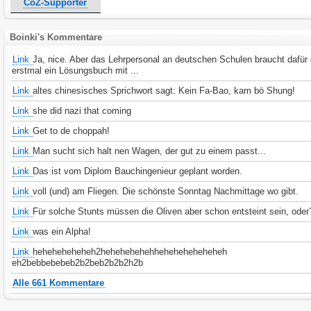
CoZ-Supporter
Boinki's Kommentare
Link
Ja, nice. Aber das Lehrpersonal an deutschen Schulen braucht dafür
erstmal ein Lösungsbuch mit ...
Link
altes chinesisches Sprichwort sagt: Kein Fa-Bao, kam bö Shung!
Link
she did nazi that coming
Link
Get to de choppah!
Link
Man sucht sich halt nen Wagen, der gut zu einem passt...
Link
Das ist vom Diplom Bauchingenieur geplant worden.
Link
voll (und) am Fliegen. Die schönste Sonntag Nachmittage wo gibt.
Link
Für solche Stunts müssen die Oliven aber schon entsteint sein, oder
Link
was ein Alpha!
Link
heheheheheheh2hehehehehehheheheheheheheh
eh2bebbebebeb2b2beb2b2b2h2b
Alle 661 Kommentare