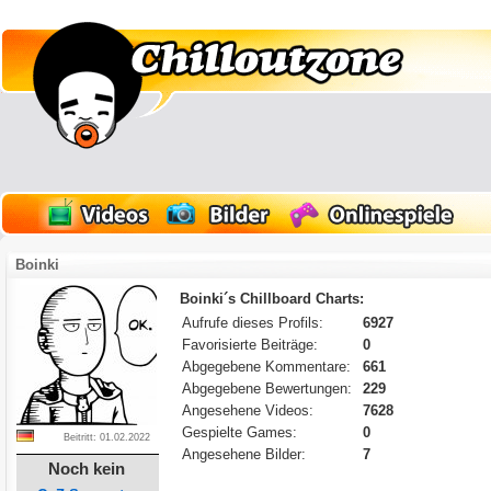
Boinki
Boinki´s Chillboard Charts:
Aufrufe dieses Profils:
6927
Favorisierte Beiträge:
0
Abgegebene Kommentare:
661
Abgegebene Bewertungen:
229
Angesehene Videos:
7628
Gespielte Games:
0
Beitritt: 01.02.2022
Angesehene Bilder:
7
Noch kein