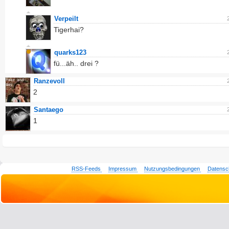
Verpeilt
Tigerhai?
quarks123
fü...äh.. drei ?
Ranzevoll
2
Santaego
1
RSS-Feeds
Impressum
Nutzungsbedingungen
Datensc