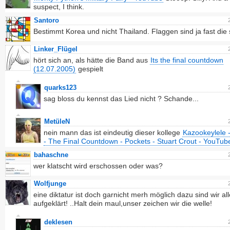
suspect, I think.
Santoro
Bestimmt Korea und nicht Thailand. Flaggen sind ja fast die 
Linker_Flügel
hört sich an, als hätte die Band aus
Its the final countdown
(12.07.2005)
gespielt
quarks123
sag bloss du kennst das Lied nicht ? Schande...
MetüleN
nein mann das ist eindeutig dieser kollege
Kazookeylele -
- The Final Countdown - Pockets - Stuart Crout - YouTub
bahaschne
wer klatscht wird erschossen oder was?
Wolfjunge
eine diktatur ist doch garnicht merh möglich dazu sind wir al
aufgeklärt! ..Halt dein maul,unser zeichen wir die welle!
deklesen