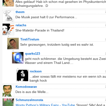
Alles geklaut! Hab ich schon mal gesehen im Physikunterrich
Schwingungslehre. :D
thexm
Die Musik passt halt 0 zur Performance...
relachs
She-Maletär-Parade in Thailand!
TireliTirelum
Sehr gezwungen, trotzdem lustig weil es wahr ist.
quarks123
geht noch schlimmer. die Umgebung besteht aus Zwei
Wasser und einem Thail Land....
rockson
...aber sowas fällt mir meistens nur ein wenn ich au
bangk hock
Komodowaran
Des is aus die Welle...
Schmunzelmonsta
Monty Python's Military Fairy - YouTube
Stooop! Silly! And a 