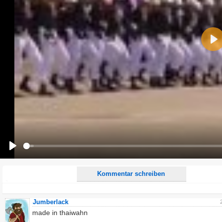
Name:
Pla
E-Mail-Adresse (optional):
Kommentar:
Alle HTML-Tags außer <br>, <strike> und <i> werden aus Deinem Kommentar entfernt.
URLs werden automatisch umgewandelt. Bitte verwende "www." oder "http://" in URLs
Ich möchte eine E-Mail, wenn zu meinem Kommentar Antworten erscheinen.
Ich möchte eine E-Mail, wenn auf dieser Seite weitere Kommentare erscheinen.
Play
Kommentar schreiben
Jumberlack
made in thaiwahn