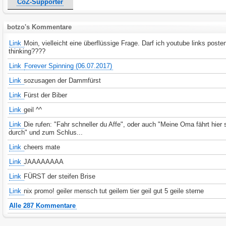
CoZ-Supporter
botzo's Kommentare
Link
Moin, vielleicht eine überflüssige Frage. Darf ich youtube links poste
thinking????
Link
Forever Spinning (06.07.2017)
Link
sozusagen der Dammfürst
Link
Fürst der Biber
Link
geil ^^
Link
Die rufen: "Fahr schneller du Affe", oder auch "Meine Oma fährt hier 
durch" und zum Schlus...
Link
cheers mate
Link
JAAAAAAAA
Link
FÜRST der steifen Brise
Link
nix promo! geiler mensch tut geilem tier geil gut 5 geile sterne
Alle 287 Kommentare