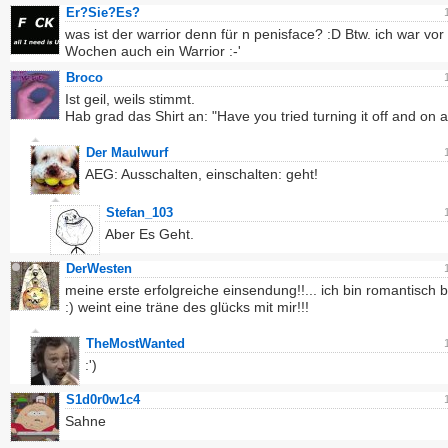
Er?Sie?Es?
was ist der warrior denn für n penisface? :D Btw. ich war vor
Wochen auch ein Warrior :-'
Broco
Ist geil, weils stimmt.
Hab grad das Shirt an: "Have you tried turning it off and on 
Der Maulwurf
AEG: Ausschalten, einschalten: geht!
Stefan_103
Aber Es Geht.
DerWesten
meine erste erfolgreiche einsendung!!... ich bin romantisch b
:) weint eine träne des glücks mit mir!!!
TheMostWanted
:')
S1d0r0w1c4
Sahne