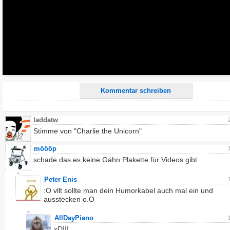
Alle HTML-Tags außer <br>, <strike> und <i> werden aus Deinem Kommentar entfernt.
URLs werden automatisch umgewandelt. Bitte verwende "www." oder "http://" in URLs
Ich möchte eine E-Mail, wenn zu meinem Kommentar Antworten erscheinen.
Ich möchte eine E-Mail, wenn auf dieser Seite weitere Kommentare erscheinen.
Kommentar schreiben
laddatw
Stimme von "Charlie the Unicorn"
möööp
schade das es keine Gähn Plakette für Videos gibt...
Peter Enis
:O vllt sollte man dein Humorkabel auch mal ein und
ausstecken o.O
AllDayPiano
xD!!!