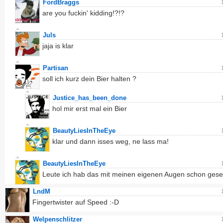
FordBraggs
are you fuckin' kidding!?!?
Juls
jaja is klar
Partisan
soll ich kurz dein Bier halten ?
Justice_has_been_done
hol mir erst mal ein Bier
BeautyLiesInTheEye
klar und dann isses weg, ne lass ma!
BeautyLiesInTheEye
Leute ich hab das mit meinen eigenen Augen schon ges
LndM
Fingertwister auf Speed :-D
Welpenschlitzer