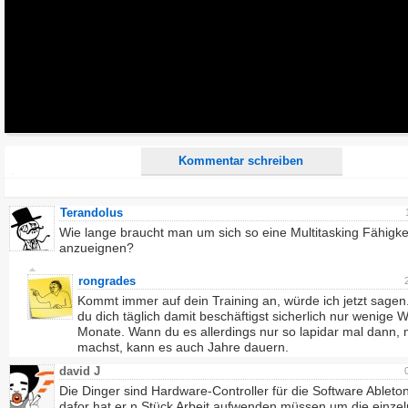
Alle HTML-Tags außer <br>, <strike> und <i> werden aus Deinem Kommentar entfernt.
URLs werden automatisch umgewandelt. Bitte verwende "www." oder "http://" in URLs
Ich möchte eine E-Mail, wenn zu meinem Kommentar Antworten erscheinen.
Ich möchte eine E-Mail, wenn auf dieser Seite weitere Kommentare erscheinen.
Kommentar schreiben
Terandolus
Wie lange braucht man um sich so eine Multitasking Fähigke
anzueignen?
rongrades
Kommt immer auf dein Training an, würde ich jetzt sage
du dich täglich damit beschäftigst sicherlich nur wenige 
Monate. Wann du es allerdings nur so lapidar mal dann,
machst, kann es auch Jahre dauern.
david J
Die Dinger sind Hardware-Controller für die Software Ableton
dafor hat er n Stück Arbeit aufwenden müssen um die einze