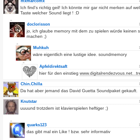
mxmarcomx
Ich find's richtig geil! Ich könnte mir gar nicht merken auf we
Taste welcher Sound liegt ! :D
doclorisson
jo, ich glaube memory mit dem zu spielen würde keinen 
machen ;)
Muhkuh
wäre eigentlich eine lustige idee. soundmemory
Apfeldirektsaft
hier für den einstieg
www.digitalrendezvous.net...t
Chin.Chilla
Da hat aber jemand das David Guetta Soundpaket gekauft.
Knutstar
uuuund trotzdem ist klavierspielen heftiger ;)
quarks123
das gibt mal ein Like ! bzw. sehr informativ