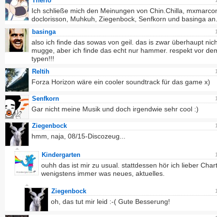
Therio
Ich schließe mich den Meinungen von Chin.Chilla, mxmarco
doclorisson, Muhkuh, Ziegenbock, Senfkorn und basinga an
basinga
also ich finde das sowas von geil. das is zwar überhaupt ni
mugge, aber ich finde das echt nur hammer. respekt vor de
typen!!!
Reltih
Forza Horizon wäre ein cooler soundtrack für das game x)
Senfkorn
Gar nicht meine Musik und doch irgendwie sehr cool :)
Ziegenbock
hmm, naja, 08/15-Discozeug...
Kindergarten
ouhh das ist mir zu usual. stattdessen hör ich lieber Chart
wenigstens immer was neues, aktuelles.
Ziegenbock
oh, das tut mir leid :-( Gute Besserung!