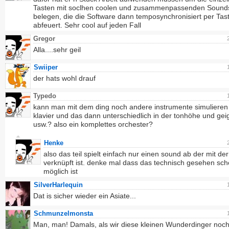
Tasten mit soclhen coolen und zusammenpassenden Sound
belegen, die die Software dann temposynchronisiert per Tas
abfeuert. Sehr cool auf jeden Fall
Gregor
Alla....sehr geil
Swiiper
der hats wohl drauf
Typedo
kann man mit dem ding noch andere instrumente simulieren 
klavier und das dann unterschiedlich in der tonhöhe und gei
usw.? also ein komplettes orchester?
Henke
also das teil spielt einfach nur einen sound ab der mit der
verknüpft ist. denke mal dass das technisch gesehen sc
möglich ist
SilverHarlequin
Dat is sicher wieder ein Asiate...
Schmunzelmonsta
Man, man! Damals, als wir diese kleinen Wunderdinger noch