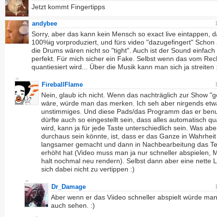
Jetzt kommt Fingertipps
andybee
Sorry, aber das kann kein Mensch so exact live eintappen, da
100%ig vorproduziert, und fürs video "dazugefingert" Schon 
die Drums wären nicht so "tight". Auch ist der Sound einfach
perfekt. Für mich sicher ein Fake. Selbst wenn das vom Re
quantiesiert wird... Über die Musik kann man sich ja streiten 
FireballFlame
Nein, glaub ich nicht. Wenn das nachträglich zur Show "ge
wäre, würde man das merken. Ich seh aber nirgends etw
unstimmiges. Und diese Pads/das Programm das er benu
dürfte auch so eingestellt sein, dass alles automatisch qua
wird, kann ja für jede Taste unterschiedlich sein. Was abe
durchaus sein könnte, ist, dass er das Ganze in Wahrheit
langsamer gemacht und dann in Nachbearbeitung das 
erhöht hat (Video muss man ja nur schneller abspielen, 
halt nochmal neu rendern). Selbst dann aber eine nette L
sich dabei nicht zu vertippen :)
Dr_Damage
Aber wenn er das Viideo schneller abspielt würde ma
auch sehen. :)