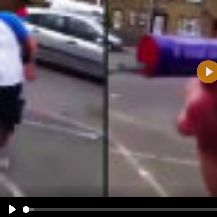
Pla
Name:
E-Mail-Adresse (optional):
Kommentar:
Alle HTML-Tags außer <br>, <strike> und <i> werden aus Deinem Kommentar entfernt.
URLs werden automatisch umgewandelt. Bitte verwende "www." oder "http://" in URLs
Ich möchte eine E-Mail, wenn zu meinem Kommentar Antworten erscheinen.
Ich möchte eine E-Mail, wenn auf dieser Seite weitere Kommentare erscheinen.