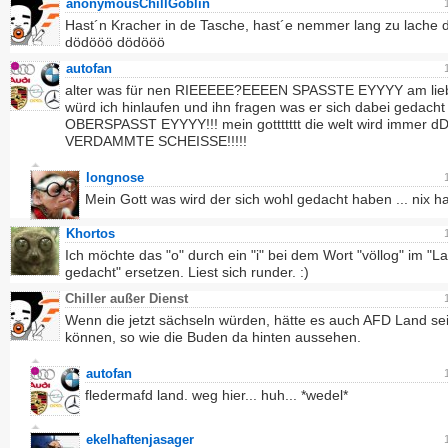
anonymousChillGoblin
Hast´n Kracher in de Tasche, hast´e nemmer lang zu lache
dödööö dödööö
autofan
alter was für nen RIEEEEE?EEEEN SPASSTE EYYYY am lie
würd ich hinlaufen und ihn fragen was er sich dabei gedacht
OBERSPASST EYYYY!!! mein gottttttt die welt wird immer
VERDAMMTE SCHEISSE!!!!!
longnose
Mein Gott was wird der sich wohl gedacht haben ... nix hal
Khortos
Ich möchte das "o" durch ein "i" bei dem Wort "völlog" im "La
gedacht" ersetzen. Liest sich runder. :)
Chiller außer Dienst
Wenn die jetzt sächseln würden, hätte es auch AFD Land se
können, so wie die Buden da hinten aussehen.
autofan
fledermafd land. weg hier... huh... *wedel*
ekelhaftenjasager