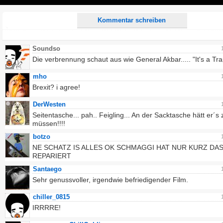
Play
Kommentar schreiben
Soundso
Die verbrennung schaut aus wie General Akbar..... "It's a Tra
mho
Brexit? i agree!
DerWesten
Seitentasche... pah.. Feigling... An der Sacktasche hätt er´s
müssen!!!!
botzo
NE SCHATZ IS ALLES OK SCHMAGGI HAT NUR KURZ DA
REPARIERT
Santaego
Sehr genussvoller, irgendwie befriedigender Film.
chiller_0815
IRRRRE!