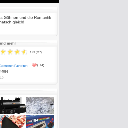
Mute
Enter
fullscreen
das Gähnen und die Romantik
knatsch gleich!
 und mehr
4.73 (217)
(
14)
Zu meinen Favoriten
44899
19