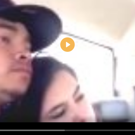
Play
d <i> werden aus Deinem Kommentar entfernt.
tte verwende "www." oder "http://" in URLs
u meinem Kommentar Antworten erscheinen.
uf dieser Seite weitere Kommentare erscheinen.