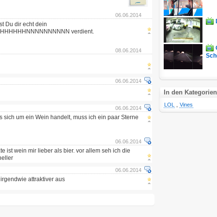
06.06.2014
t Du dir echt dein
HHHHHHNNNNNNNNNN verdient.
08.06.2014
Sche
06.06.2014
In den Kategorien
LOL
,
Vines
06.06.2014
s sich um ein Wein handelt, muss ich ein paar Sterne
06.06.2014
e ist wein mir lieber als bier. vor allem seh ich die
eller
06.06.2014
irgendwie attraktiver aus