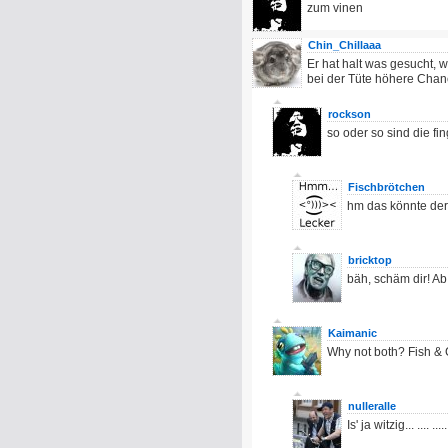
zum vinen
Chin_Chillaaa
Er hat halt was gesucht, w
bei der Tüte höhere Cha
rockson
so oder so sind die fi
Fischbrötchen
hm das könnte de
bricktop
bäh, schäm dir! A
Kaimanic
Why not both? Fish & 
nulleralle
Is' ja witzig... .... ....