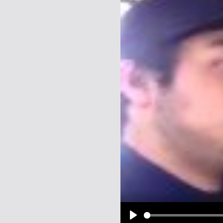
Name:
E-Mail-Adresse (optional):
Kommentar:
Alle HTML-Tags außer <br>, <strike> un
URLs werden automatisch umgewandelt. Bi
Ich möchte eine E-Mail, wenn z
Ich möchte eine E-Mail, wenn a