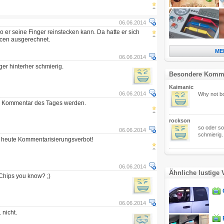
06.06.2014
o er seine Finger reinstecken kann. Da hatte er sich
ncen ausgerechnet.
ME
06.06.2014
nger hinterher schmierig.
Besondere Komm
Kaimanic
06.06.2014
Why not bo
r Kommentar des Tages werden.
rockson
so oder so 
06.06.2014
schmierig.
b heute Kommentarisierungsverbot!
06.06.2014
Ähnliche lustige 
Chips you know? ;)
06.06.2014
.. nicht.