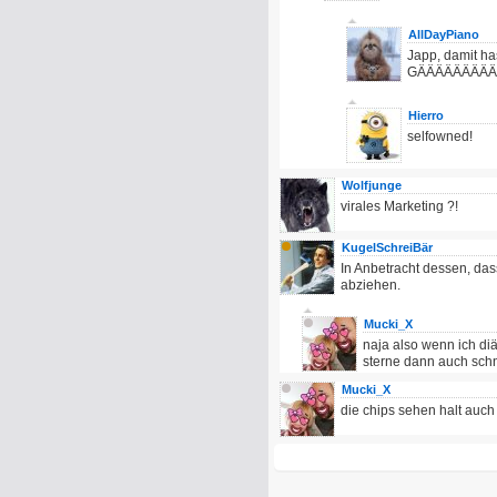
AllDayPiano
Japp, damit has
GÄÄÄÄÄÄÄÄÄ
Hierro
selfowned!
Wolfjunge
virales Marketing ?!
KugelSchreiBär
In Anbetracht dessen, das
abziehen.
Mucki_X
naja also wenn ich diät
sterne dann auch schn
Mucki_X
die chips sehen halt auch 