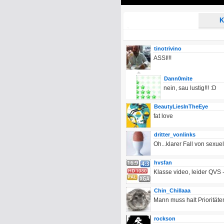
Play
K
tinotrivino
ASSI!!!
Dann0mite
nein, sau lustig!!! :D
BeautyLiesInTheEye
fat love
dritter_vonlinks
Oh...klarer Fall von sexue
hvsfan
Klasse video, leider QVS 
Chin_Chillaaa
Mann muss halt Prioritäte
rockson