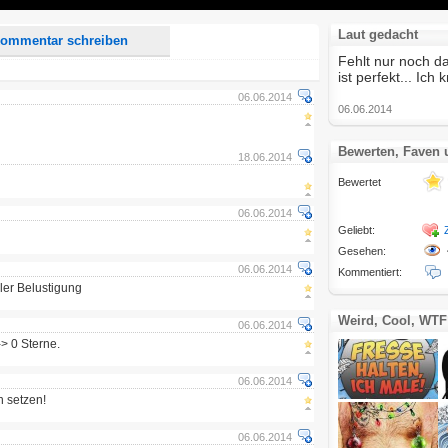
Laut gedacht
ommentar schreiben
Fehlt nur noch 
ist perfekt... Ich 
06.06.2014
06.06.2014
Bewerten, Faven
18.06.2014
Bewertet
06.06.2014
Geliebt:
Gesehen:
06.06.2014
Kommentiert:
ller Belustigung
Weird, Cool, WTF
06.06.2014
-> 0 Sterne.
06.06.2014
n setzen!
06.06.2014