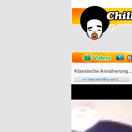
lder
Onlinespiele
Klassische Annäherung...
<< Tøtø und Hårry auf S...