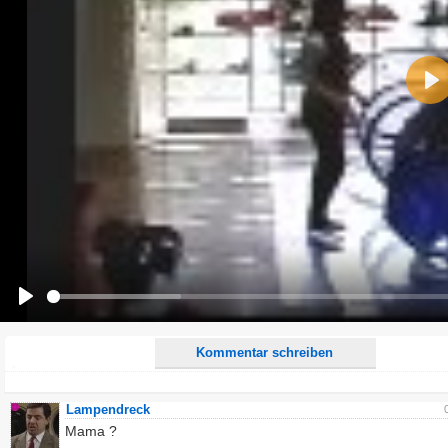
Name:
Pla
E-Mail-Adresse (optional):
Kommentar:
Alle HTML-Tags außer <br>, <strike> und <i> werden aus Deinem Kommentar entfernt.
URLs werden automatisch umgewandelt. Bitte verwende "www." oder "http://" in URLs
Ich möchte eine E-Mail, wenn zu meinem Kommentar Antworten erscheinen.
Ich möchte eine E-Mail, wenn auf dieser Seite weitere Kommentare erscheinen.
Play
Kommentar schreiben
Lampendreck
Mama ?