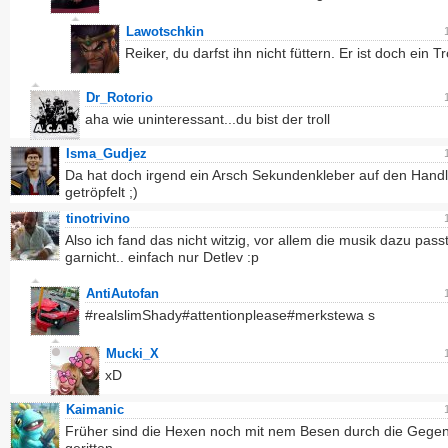
Lawotschkin
Reiker, du darfst ihn nicht füttern. Er ist doch ein Tro
Dr_Rotorio
aha wie uninteressant...du bist der troll
Isma_Gudjez
Da hat doch irgend ein Arsch Sekundenkleber auf den Handl
getröpfelt ;)
tinotrivino
Also ich fand das nicht witzig, vor allem die musik dazu pass
garnicht.. einfach nur Detlev :p
AntiAutofan
#realslimShady#attentionplease#merkstewa s
Mucki_X
xD
Kaimanic
Früher sind die Hexen noch mit nem Besen durch die Gege