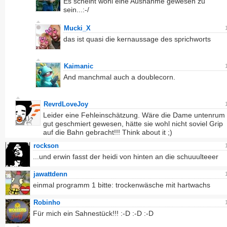
Es scheint wohl eine Ausnahme gewesen zu
sein...:-/
Mucki_X
das ist quasi die kernaussage des sprichworts
Kaimanic
And manchmal auch a doublecorn.
RevrdLoveJoy
Leider eine Fehleinschätzung. Wäre die Dame untenrum
gut geschmiert gewesen, hätte sie wohl nicht soviel Grip
auf die Bahn gebracht!!! Think about it ;)
rockson
...und erwin fasst der heidi von hinten an die schuuulteeer
jawattdenn
einmal programm 1 bitte: trockenwäsche mit hartwachs
Robinho
Für mich ein Sahnestück!!! :-D :-D :-D