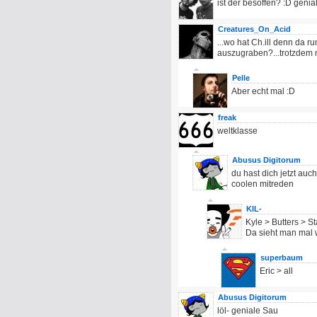
ist der besoffen? :D genial
Creatures_On_Acid
...wo hat Ch.ill denn da 
auszugraben?...trotzdem n
Pelle
Aber echt mal :D
freak
weltklasse
Abusus Digitorum
du hast dich jetzt auc
coolen mitreden
KIL-
Kyle > Butters > St
Da sieht man mal w
superbaum
Eric > all
Abusus Digitorum
löl- geniale Sau