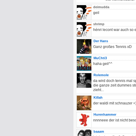
deimudda
geil
shrimp
hénri lecont war auch so 
Der Hans
Ganz großes Tennis xD
MuChti3
haha geil^^
Rolemole
da wird doch tennis mal s
die ganze zeit dummes stö
zieht...
Killah
der waldi mit schnauzer =
Hurenhammer
nnnneee der ist nicht beso
baaam