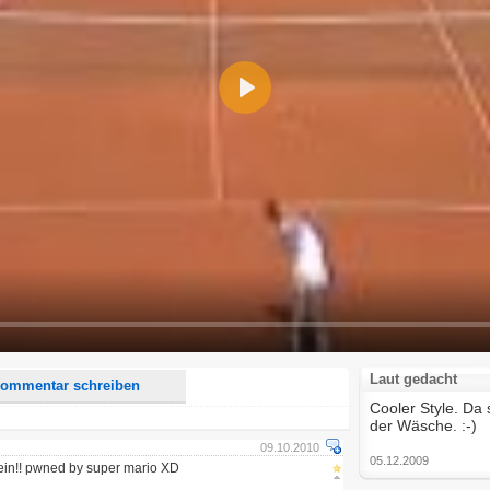
Play
d <i> werden aus Deinem Kommentar entfernt.
tte verwende "www." oder "http://" in URLs
u meinem Kommentar Antworten erscheinen.
uf dieser Seite weitere Kommentare erscheinen.
Laut gedacht
ommentar schreiben
Cooler Style. Da 
der Wäsche. :-)
09.10.2010
05.12.2009
 ein!! pwned by super mario XD