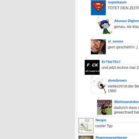
superbaum
TÖTET DEN ZEITR
Abusus Digito
genau, sie kla
el_sonno
gern gescheh\'n ;)
Er?Sie?Es?
und jetzt rechne mal 2
domibrown
vielleicht ist der
1980
Wohlstandskin
dadurch dass d
gewechselt hat
Nergio
cooler Typ
Regenwasserlasser