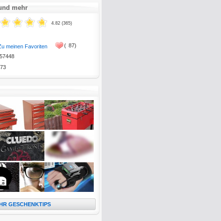
 und mehr
4.82 (365)
(
87)
Zu meinen Favoriten
57448
73
HR GESCHENKTIPS