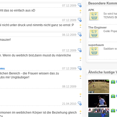
Besondere Komm
07.12.2009
APK
ieht das so einfach aus xD
So wird ha
TENNIS B
07.12.2009
hl nicht unter druck und nimmts nicht ganz so ernst :P
The Engineer
Geile Pope
06.12.2009
hnauzer!
superbaum
Saddam war
07.12.2009
n. Wenn du weiblich bist,dann musst du männliche
tems
07.12.2009
Ähnliche lustige 
ichen Bereich - die Frauen wissen das zu
ubs mir Ungläubiger!
n
08.12.2009
21.04.2010
rmonen im weiblichen Körper ist die Beziehung gleich
*g