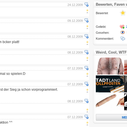
Bewerten, Faven
24.12.2009
Bewertet
09.12.2009
Geliebt:
Gesehen:
08.12.2009
Kommentiert:
 bcker platt!
Weird, Cool, WTF
08.12.2009
07.12.2009
h mal so spielen:D
07.12.2009
ist der Sieg ja schon vorprogrammiert.
08.12.2009
07.12.2009
ME
aktion ^^