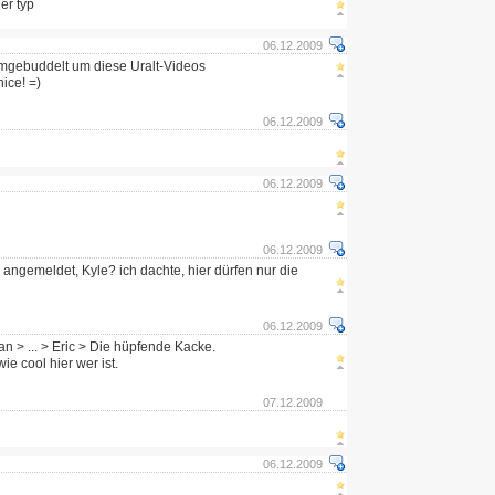
er typ
06.12.2009
rumgebuddelt um diese Uralt-Videos
ice! =)
06.12.2009
06.12.2009
06.12.2009
h angemeldet, Kyle? ich dachte, hier dürfen nur die
06.12.2009
an > ... > Eric > Die hüpfende Kacke.
ie cool hier wer ist.
07.12.2009
06.12.2009