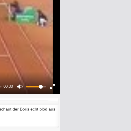
00:00
Mute
Enter
fullscreen
schaut der Boris echt blöd aus