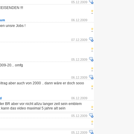
05.12.2009
EISENDEN !!!
rum
06.12.2009
uen unsre Jobs !
07.12.2009
05.12.2009
009-20... omfg
06.12.2009
 Beitrag aber auch von 2000 .. dann wäre er doch sooo
d
06.12.2009
er BR aber vor nicht allzu langer zeit sein emblem
 kann das video maximal 5 jahre alt sein
05.12.2009
05.12.2009