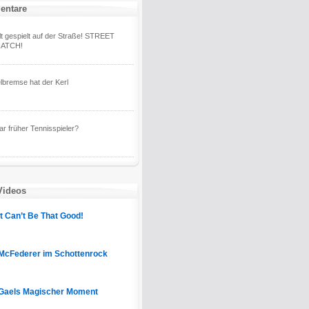
entare
lt gespielt auf der Straße! STREET
IATCH!
lbremse hat der Kerl
 früher Tennisspieler?
Videos
It Can’t Be That Good!
McFederer im Schottenrock
Gaels Magischer Moment