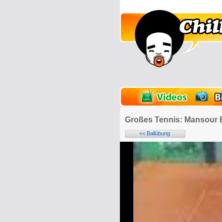
lder
Onlinespiele
Großes Tennis: Mansour 
<< Ballübung