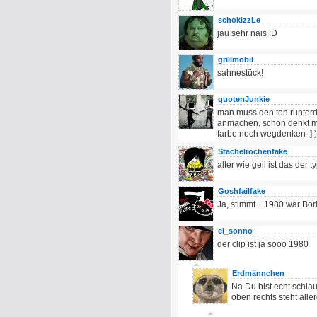
schokizzLe
jau sehr nais :D
grillmobil
sahnestück!
quotenJunkie
man muss den ton runterd
anmachen, schon denkt ma
farbe noch wegdenken :] )
Stachelrochenfake
alter wie geil ist das der
Goshfailfake
Ja, stimmt... 1980 war Bori
el_sonno
der clip ist ja sooo 1980
Erdmännchen
Na Du bist echt schlau
oben rechts steht all