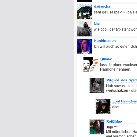
dadaucha
sehr geil, respekt =) da s
Lipi
wie cool, der typ steht wo
Kuniritterbert
Ich will auch so einen Sc
Qlimax
lass dir einen wachse
Harmone nehmen.
Mitglied_des_Sys
Hab sowas im südl
wertschätzen - gla
Lord Helmche
alter!
RofElMao
Jaja ^^
Mit männlichen Ha
viel hormonischer 