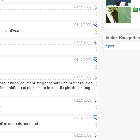
06.12.2009
06.12.2009
ein spaßvogel
In den Kategorien
06.12.2009
Sport
06.12.2009
06.12.2009
pannender! viel mehr mit gänsehaut und mitfibern! nich
ne anhörn und ein ball der immer die gleiche rihtung
06.12.2009
)
06.12.2009
ffen der hats nur daruf
06.12.2009