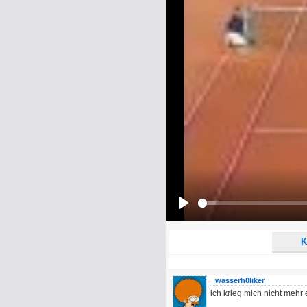
Name:
E-Mail-Adresse (optional):
Kommentar:
Alle HTML-Tags außer <br>, <strike> un
URLs werden automatisch umgewandelt. Bi
Ich möchte eine E-Mail, wenn z
Ich möchte eine E-Mail, wenn a
Play
K
_wasserh0liker_
ich krieg mich nicht mehr