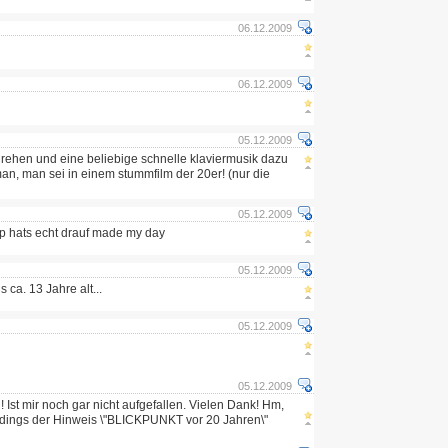
06.12.2009
06.12.2009
05.12.2009
rehen und eine beliebige schnelle klaviermusik dazu
n, man sei in einem stummfilm der 20er! (nur die
05.12.2009
 typ hats echt drauf made my day
05.12.2009
s ca. 13 Jahre alt...
05.12.2009
05.12.2009
! Ist mir noch gar nicht aufgefallen. Vielen Dank! Hm,
erdings der Hinweis \"BLICKPUNKT vor 20 Jahren\"