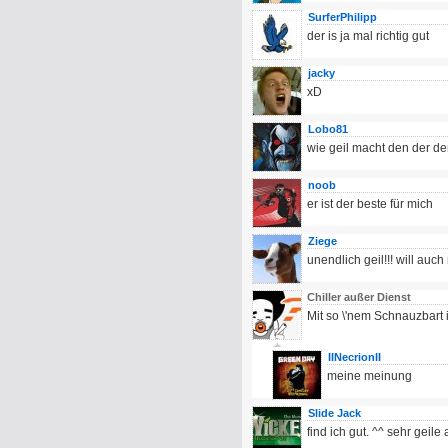
SurferPhilipp
der is ja mal richtig gut
jacky
xD
Lobo81
wie geil macht den der den
noob
er ist der beste für mich
Ziege
unendlich geil!!! will auc
Chiller außer Dienst
Mit so \'nem Schnauzbart 
IINecrionII
meine meinung
Slide Jack
find ich gut. ^^ sehr geile 