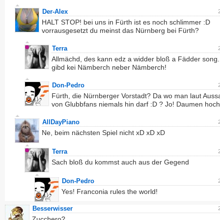
Der-Alex
HALT STOP! bei uns in Fürth ist es noch schlimmer :D
vorrausgesetzt du meinst das Nürnberg bei Fürth?
Terra
Allmächd, des kann edz a widder bloß a Fädder song..
gibd kei Nämberch neber Nämberch!
Don-Pedro
Fürth, die Nürnberger Vorstadt? Da wo man laut Aus
von Glubbfans niemals hin darf :D ? Jo! Daumen hoch
AllDayPiano
Ne, beim nächsten Spiel nicht xD xD xD
Terra
Sach bloß du kommst auch aus der Gegend
Don-Pedro
Yes! Franconia rules the world!
Besserwisser
Zucchero?