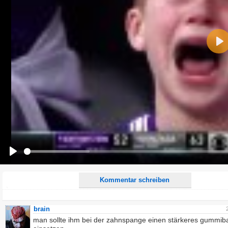
Name:
Pla
E-Mail-Adresse (optional):
Kommentar:
Alle HTML-Tags außer <br>, <strike> und <i> werden aus Deinem Kommentar entfernt.
URLs werden automatisch umgewandelt. Bitte verwende "www." oder "http://" in URLs
Ich möchte eine E-Mail, wenn zu meinem Kommentar Antworten erscheinen.
Ich möchte eine E-Mail, wenn auf dieser Seite weitere Kommentare erscheinen.
Play
Kommentar schreiben
brain
man sollte ihm bei der zahnspange einen stärkeres gummib