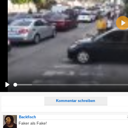
Name:
Pla
E-Mail-Adresse (optional):
Kommentar:
Alle HTML-Tags außer <br>, <strike> und <i> werden aus Deinem Kommentar entfernt.
URLs werden automatisch umgewandelt. Bitte verwende "www." oder "http://" in URLs
Ich möchte eine E-Mail, wenn zu meinem Kommentar Antworten erscheinen.
Ich möchte eine E-Mail, wenn auf dieser Seite weitere Kommentare erscheinen.
Play
Kommentar schreiben
Backfisch
Faker als Fake!