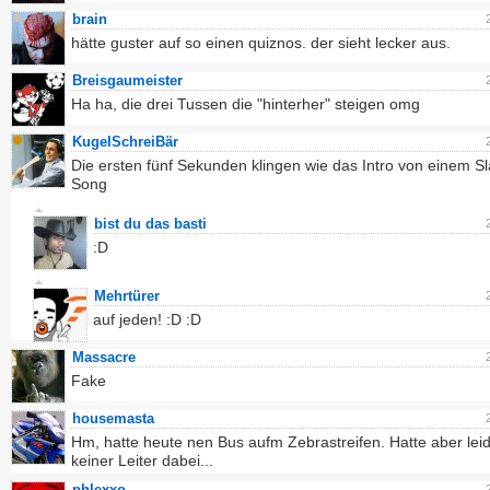
brain
hätte guster auf so einen quiznos. der sieht lecker aus.
Breisgaumeister
Ha ha, die drei Tussen die "hinterher" steigen omg
KugelSchreiBär
Die ersten fünf Sekunden klingen wie das Intro von einem S
Song
bist du das basti
:D
Mehrtürer
auf jeden! :D :D
Massacre
Fake
housemasta
Hm, hatte heute nen Bus aufm Zebrastreifen. Hatte aber lei
keiner Leiter dabei...
phlexxo