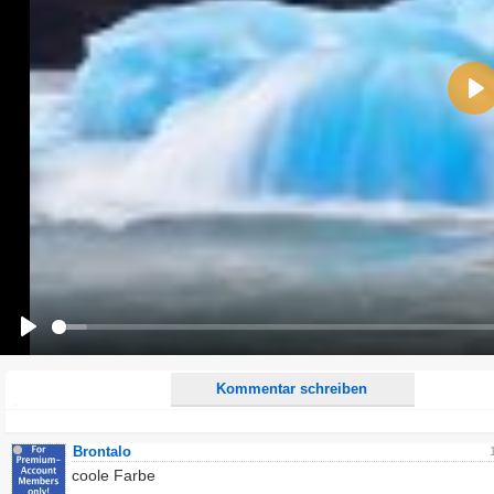
Name:
Pla
E-Mail-Adresse (optional):
Kommentar:
Alle HTML-Tags außer <br>, <strike> und <i> werden aus Deinem Kommentar entfernt.
URLs werden automatisch umgewandelt. Bitte verwende "www." oder "http://" in URLs
Ich möchte eine E-Mail, wenn zu meinem Kommentar Antworten erscheinen.
Ich möchte eine E-Mail, wenn auf dieser Seite weitere Kommentare erscheinen.
Play
Kommentar schreiben
Brontalo
coole Farbe