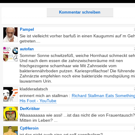
Play
Kommentar schreiben
Pampel
Sie ist vielleicht vorher barfuß in einen Kaugummi auf´m G
getreten....
autofan
Sommer Sonne schwitzefüß, weiche Hornhaut schmeckt seh
Und nach dem essen die zahnzwischenräume mit nen
frischgezogene schamhaar wie Mit Zahnseide vom
bakteriennährboden putzen. Kariesprofilachse! Die führend
Zahnärzte empfehlen noch eine bakterizide mundspülung mi
lauwarmem Urin.
kladderadatsch
erinnert mich an stallman :
Richard Stallman Eats Somethin
His Foot - YouTube
DerKritiker
Waaaaaaaaa wie assi! ...ist das nicht die von Frauentausch
Mitten im Leben? ...
CptHeroin
ist das nicht auch eine art self-cannibalism?