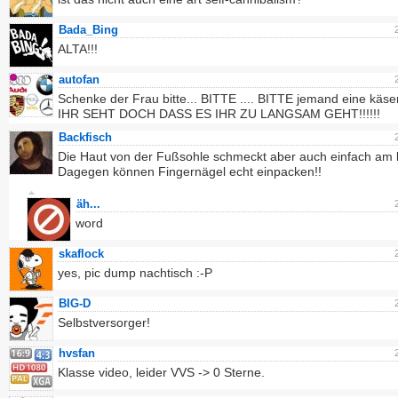
Bada_Bing
ALTA!!!
autofan
Schenke der Frau bitte... BITTE .... BITTE jemand eine käser
IHR SEHT DOCH DASS ES IHR ZU LANGSAM GEHT!!!!!!
Backfisch
Die Haut von der Fußsohle schmeckt aber auch einfach am 
Dagegen können Fingernägel echt einpacken!!
äh...
word
skaflock
yes, pic dump nachtisch :-P
BIG-D
Selbstversorger!
hvsfan
Klasse video, leider VVS -> 0 Sterne.