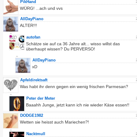
PikHand
WÜRG! ...ach und vvs
AllDayPiano
ALTER!!!
autofan
Schätze sie auf ca 36 Jahre alt... wisso willst das
überhaupt wissen? Du PERVERSO!
AllDayPiano
xD
Apfeldirektsaft
Was habt ihr denn gegen ein wenig frischen Parmesan?
Peter der Meter
Baaahh Junge, jetzt kann ich nie wieder Käse essen!!
DODGE1982
Wetten sie heisst auch Mariechen?!
Nacktmull