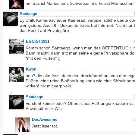
ne, das ist Mariechens Schwetser, die heisst Manaschen!
Santaego
Ey Chill, Kamerascheuer Kamerad, verpixel solche Leute do
wenigstens. Auch Ihr Bekanntenkreis hat Internet. Nicht nur
das Recht auf Privatspäre.
EGOiST1991
Komm schon Santaego, wenn man das OEFFENTLICH in
Bahn macht, dann tritt man seine eigene Privatsphäre do
*mit den Füßen* ;)
Kwon
heh? die alte frisst doch den dreck/hornhaut von den ei
Füßen, eine reine Bloßstellung kann wie eine SHockther
wirken! nix mit verpixeln
Santaego
Versteht keiner oder? Öffentliches Fußfungie knabern vs.
Privatspähre = Witz.
DocAwesome
Jetzt isser tot.