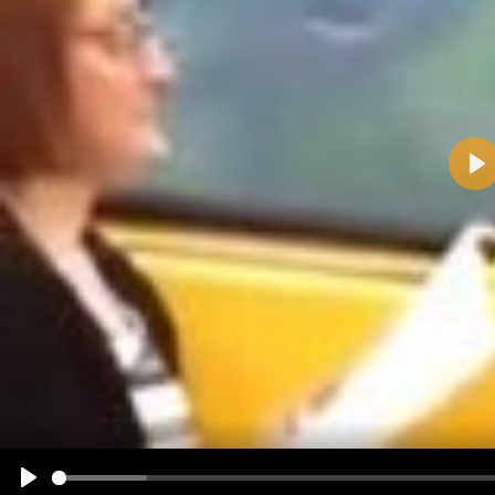
Pla
Name:
E-Mail-Adresse (optional):
Kommentar:
Alle HTML-Tags außer <br>, <strike> und <i> werden aus Deinem Kommentar entfernt.
URLs werden automatisch umgewandelt. Bitte verwende "www." oder "http://" in URLs
Ich möchte eine E-Mail, wenn zu meinem Kommentar Antworten erscheinen.
Ich möchte eine E-Mail, wenn auf dieser Seite weitere Kommentare erscheinen.