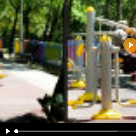
Pla
Name:
E-Mail-Adresse (optional):
Kommentar:
Alle HTML-Tags außer <br>, <strike> und <i> werden aus Deinem Kommentar entfernt.
URLs werden automatisch umgewandelt. Bitte verwende "www." oder "http://" in URLs
Ich möchte eine E-Mail, wenn zu meinem Kommentar Antworten erscheinen.
Ich möchte eine E-Mail, wenn auf dieser Seite weitere Kommentare erscheinen.