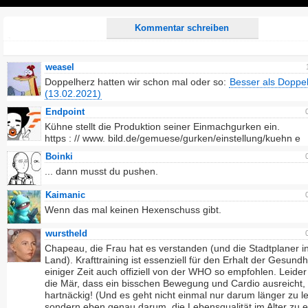
Play
Kommentar schreiben
weasel
Doppelherz hatten wir schon mal oder so:
Besser als Doppe
(13.02.2021)
Endpoint
Kühne stellt die Produktion seiner Einmachgurken ein.
https : // www. bild.de/gemuese/gurken/einstellung/kuehn e
Boinki
... dann musst du pushen.
Kaimanic
Wenn das mal keinen Hexenschuss gibt.
wurstheld
Chapeau, die Frau hat es verstanden (und die Stadtplaner 
Land). Krafttraining ist essenziell für den Erhalt der Gesundhe
einiger Zeit auch offiziell von der WHO so empfohlen. Leider 
die Mär, dass ein bisschen Bewegung und Cardio ausreicht,
hartnäckig! (Und es geht nicht einmal nur darum länger zu l
sondern eben genau darum, die Lebensqualität im Alter zu e