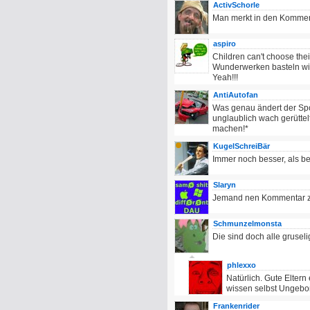
ActivSchorle
Man merkt in den Komment
aspiro
Children can't choose thei
Wunderwerken basteln wir
Yeah!!!
AntiAutofan
Was genau ändert der Spot
unglaublich wach gerüttel
machen!*
KugelSchreiBär
Immer noch besser, als b
Slaryn
Jemand nen Kommentar zum
Schmunzelmonsta
Die sind doch alle gruseli
phlexxo
Natürlich. Gute Elter
wissen selbst Ungebore
Frankenrider