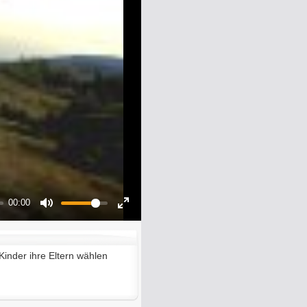
00:00
Mute
Enter
fullscreen
inder ihre Eltern wählen