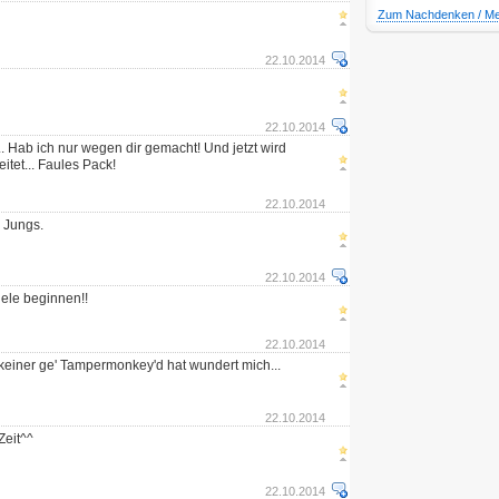
Zum Nachdenken / M
22.10.2014
22.10.2014
.. Hab ich nur wegen dir gemacht! Und jetzt wird
tet... Faules Pack!
22.10.2014
 Jungs.
22.10.2014
iele beginnen!!
22.10.2014
einer ge' Tampermonkey'd hat wundert mich...
22.10.2014
Zeit^^
22.10.2014