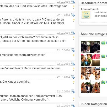
22.10.2014
Besondere Komm
aren, das nur Kindische Vollidioten unterwegs sind
AdmiralBiatch
und deine h
22.10.2014
aber man k
r Parents... Natürlich nicht, dank PID und anderen
 unsere Kinder in Zukunft wie ein RPG Charakter.
22.10.2014
Ähnliche lustige 
 jetzt an der Problematik? *Ich fühle mich so
t, ich sag der K-Fee Fabrik nebenan sie sollen dicht
22.10.2014
ei Menschenfressern aufzuwachsen.
22.10.2014
 Video? Nein? Dann förstert mal weiter rum...
22.10.2014
g. Die Kinder ebenfalls.
22.10.2014
n erkennt man an absoluter Normkonformität. Das
ne... (göttliche Ordnung, vermutlich).
In den Kategorien
22.10.2014