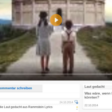
Play
d <i> werden aus Deinem Kommentar entfernt.
tte verwende "www." oder "http://" in URLs
u meinem Kommentar Antworten erscheinen.
uf dieser Seite weitere Kommentare erscheinen.
Laut gedacht
ommentar schreiben
Was wäre, wenn K
könnten?
24.10.2014
22.10.2014
n die Laut gedacht aus Rammstein Lyrics