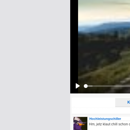
Name:
E-Mail-Adresse (optional):
Kommentar:
Alle HTML-Tags außer <br>, <strike> un
URLs werden automatisch umgewandelt. Bi
Ich möchte eine E-Mail, wenn z
Ich möchte eine E-Mail, wenn a
Play
K
Hochleistungschiller
Hm, jetz klaut chill scho