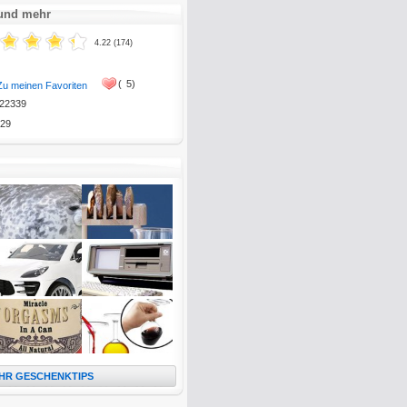
 und mehr
4.22 (174)
(
5)
Zu meinen Favoriten
22339
29
HR GESCHENKTIPS