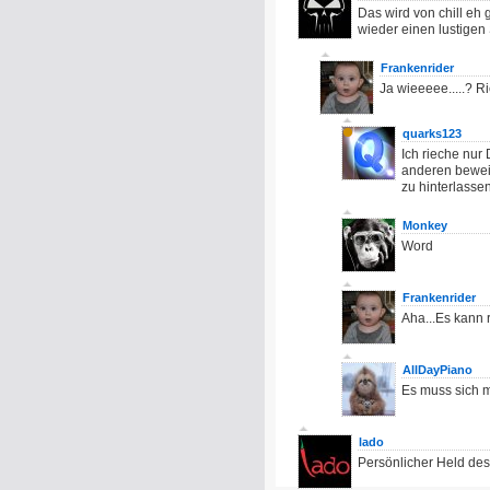
Das wird von chill eh 
wieder einen lustigen
Frankenrider
Ja wieeeee.....? R
quarks123
Ich rieche nur
anderen beweis
zu hinterlassen
Monkey
Word
Frankenrider
Aha...Es kann r
AllDayPiano
Es muss sich m
lado
Persönlicher Held de