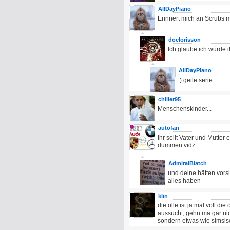
AllDayPiano
Erinnert mich an Scrubs 
doclorisson
Ich glaube ich würde i
AllDayPiano
:) geile serie
chiller95
Menschenskinder...
autofan
Ihr sollt Vater und Mutter
dummen vidz.
AdmiralBiatch
und deine hätten vorsi
alles haben
klin
die olle ist ja mal voll die 
aussucht, gehn ma gar nic
sondern etwas wie simsisc