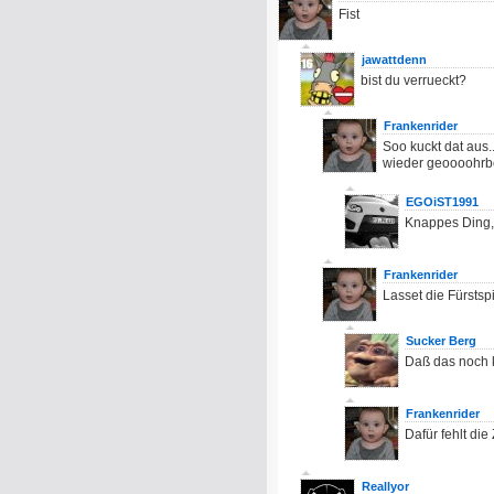
Fist
jawattdenn
bist du verrueckt?
Frankenrider
Soo kuckt dat aus.
wieder geoooohrbei
EGOiST1991
Knappes Ding,
Frankenrider
Lasset die Fürstsp
Sucker Berg
Daß das noch k
Frankenrider
Dafür fehlt die 
Reallyor