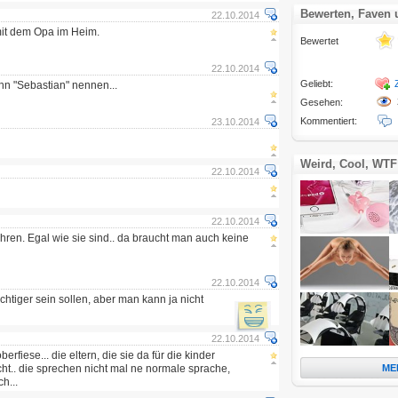
Bewerten, Faven
22.10.2014
mit dem Opa im Heim.
Bewertet
22.10.2014
Geliebt:
hn "Sebastian" nennen...
Gesehen:
Kommentiert:
23.10.2014
Weird, Cool, WTF
22.10.2014
22.10.2014
 ehren. Egal wie sie sind.. da braucht man auch keine
22.10.2014
chtiger sein sollen, aber man kann ja nicht
22.10.2014
oberfiese... die eltern, die sie da für die kinder
ht.. die sprechen nicht mal ne normale sprache,
ME
h...