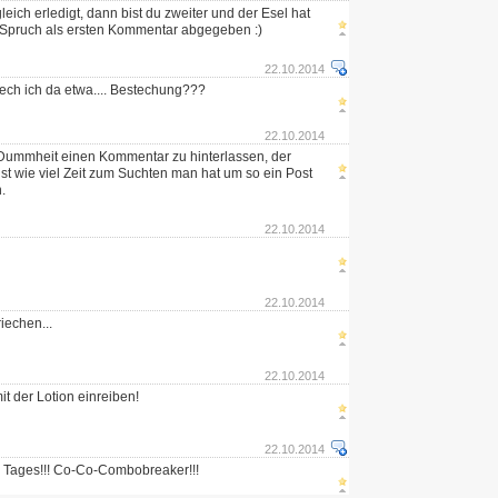
gleich erledigt, dann bist du zweiter und der Esel hat
 Spruch als ersten Kommentar abgegeben :)
22.10.2014
iech ich da etwa.... Bestechung???
22.10.2014
 Dummheit einen Kommentar zu hinterlassen, der
t wie viel Zeit zum Suchten man hat um so ein Post
.
22.10.2014
22.10.2014
iechen...
22.10.2014
it der Lotion einreiben!
22.10.2014
s Tages!!! Co-Co-Combobreaker!!!