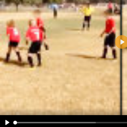
Pla
Name:
E-Mail-Adresse (optional):
Kommentar:
Alle HTML-Tags außer <br>, <strike> und <i> werden aus Deinem Kommentar entfernt.
URLs werden automatisch umgewandelt. Bitte verwende "www." oder "http://" in URLs
Ich möchte eine E-Mail, wenn zu meinem Kommentar Antworten erscheinen.
Ich möchte eine E-Mail, wenn auf dieser Seite weitere Kommentare erscheinen.