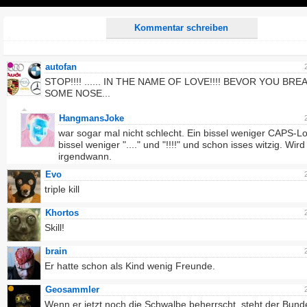
Play
Kommentar schreiben
autofan
STOP!!!! ...... IN THE NAME OF LOVE!!!! BEVOR YOU BRE
SOME NOSE...
HangmansJoke
war sogar mal nicht schlecht. Ein bissel weniger CAPS-Lo
bissel weniger "...." und "!!!!" und schon isses witzig. Wir
irgendwann.
Evo
triple kill
Khortos
Skill!
brain
Er hatte schon als Kind wenig Freunde.
Geosammler
Wenn er jetzt noch die Schwalbe beherrscht, steht der Bund