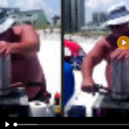
Pla
Name:
E-Mail-Adresse (optional):
Kommentar:
Alle HTML-Tags außer <br>, <strike> und <i> werden aus Deinem Kommentar entfernt.
URLs werden automatisch umgewandelt. Bitte verwende "www." oder "http://" in URLs
Ich möchte eine E-Mail, wenn zu meinem Kommentar Antworten erscheinen.
Ich möchte eine E-Mail, wenn auf dieser Seite weitere Kommentare erscheinen.