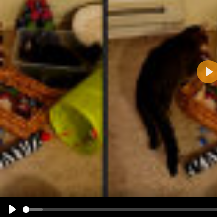
Pla
Name:
E-Mail-Adresse (optional):
Kommentar:
Alle HTML-Tags außer <br>, <strike> und <i> werden aus Deinem Kommentar entfernt.
URLs werden automatisch umgewandelt. Bitte verwende "www." oder "http://" in URLs
Ich möchte eine E-Mail, wenn zu meinem Kommentar Antworten erscheinen.
Ich möchte eine E-Mail, wenn auf dieser Seite weitere Kommentare erscheinen.