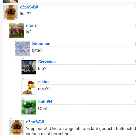
c3poSAW
first??
monz
ja?
Snooman
bitte?
Cervisias
hm?
cletus
nein?!
bullit94
Ohh!
c3poSAW
Yeppieeee!! Und an angeleht ans laut gedacht hätte ich 
einfach nicht gerechnet.