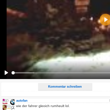
Name:
Pla
E-Mail-Adresse (optional):
Kommentar:
Alle HTML-Tags außer <br>, <strike> und <i> werden aus Deinem Kommentar entfernt.
URLs werden automatisch umgewandelt. Bitte verwende "www." oder "http://" in URLs
Ich möchte eine E-Mail, wenn zu meinem Kommentar Antworten erscheinen.
Ich möchte eine E-Mail, wenn auf dieser Seite weitere Kommentare erscheinen.
Play
Kommentar schreiben
autofan
wie der fahrer gleoich rumheult lol.