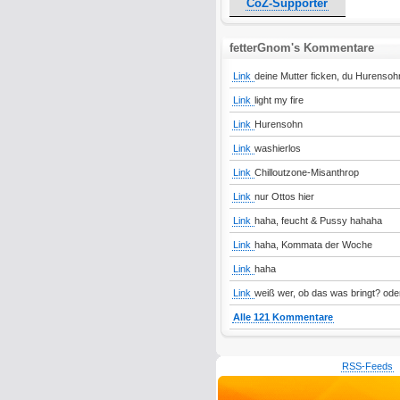
CoZ-Supporter
fetterGnom's Kommentare
Link
deine Mutter ficken, du Hurensoh
Link
light my fire
Link
Hurensohn
Link
washierlos
Link
Chilloutzone-Misanthrop
Link
nur Ottos hier
Link
haha, feucht & Pussy hahaha
Link
haha, Kommata der Woche
Link
haha
Link
weiß wer, ob das was bringt? oder
Alle 121 Kommentare
RSS-Feeds