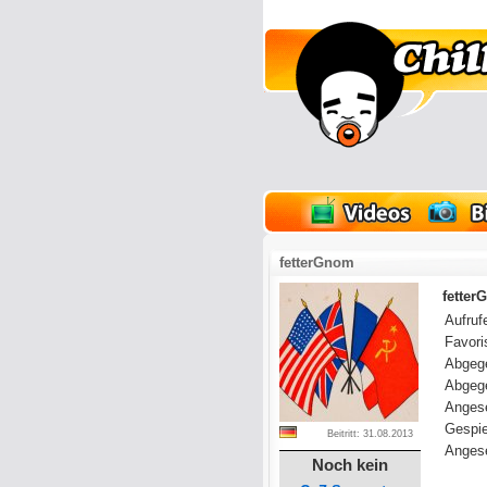
lder
Onlinespiele
fetterGnom
fetter
Aufrufe
Favoris
Abgeg
Abgeg
Anges
Gespie
Beitritt: 31.08.2013
Angese
Noch kein