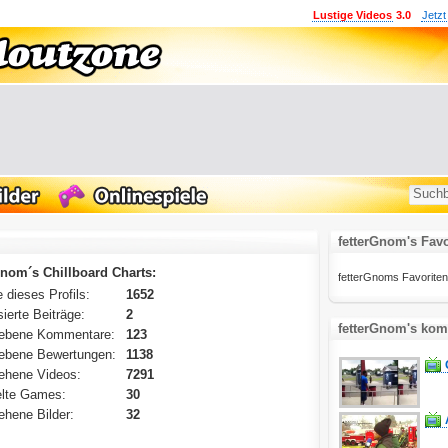
Lustige Videos
3.0
Jetzt
fetterGnom's Favo
Gnom´s Chillboard Charts:
fetterGnoms Favoritenlis
 dieses Profils:
1652
ierte Beiträge:
2
fetterGnom's kom
ebene Kommentare:
123
ebene Bewertungen:
1138
ehene Videos:
7291
lte Games:
30
hene Bilder:
32