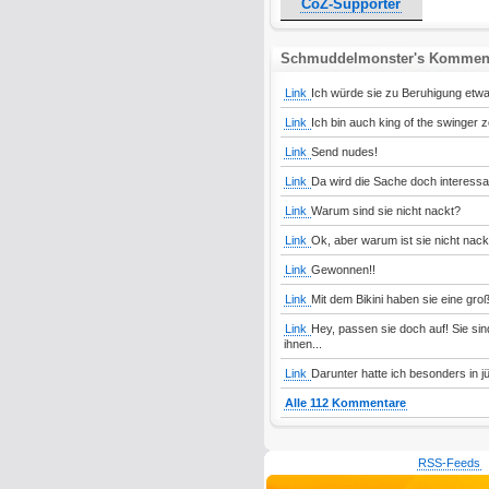
CoZ-Supporter
Schmuddelmonster's Kommen
Link
Ich würde sie zu Beruhigung etw
Link
Ich bin auch king of the swinger z
Link
Send nudes!
Link
Da wird die Sache doch interessa
Link
Warum sind sie nicht nackt?
Link
Ok, aber warum ist sie nicht nack
Link
Gewonnen!!
Link
Mit dem Bikini haben sie eine gro
Link
Hey, passen sie doch auf! Sie sind
ihnen...
Link
Darunter hatte ich besonders in j
Alle 112 Kommentare
RSS-Feeds