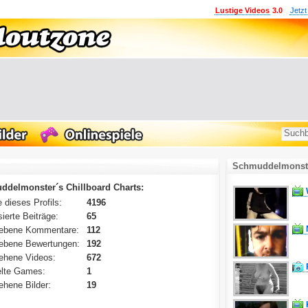
Lustige Videos
3.0
Jetzt
Schmuddelmonste
delmonster´s Chillboard Charts:
 dieses Profils:
4196
ierte Beiträge:
65
ebene Kommentare:
112
ebene Bewertungen:
192
ehene Videos:
672
lte Games:
1
hene Bilder:
19