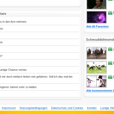
tare
as in den Arm nehmen.
Alle 65 Favoriten
oo.
Schmuddelmonste
nt.
t?
ßartige Chance vertan.
 mir doch einfach hinten rein gefahren. Soll ich das mal bei
üngeren Jahren sehr zu leiden.
Alle kommentierten 
Impressum
Nutzungsbedingungen
Datenschutz und Cookies
Kontakt
Lustige Vi