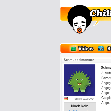
lder
Onlinespiele
Schmuddelmonster
Schmud
Aufrufe
Favoris
Abgeg
Abgeg
Anges
Gespie
Beitritt: 09.09.2014
Angese
Noch kein