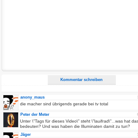
E-Mail-Adresse (optional):
Kommentar:
Alle HTML-Tags außer <br>, <strike> und <i> werden aus Deinem Kommentar entfernt.
URLs werden automatisch umgewandelt. Bitte verwende "www." oder "http://" in URLs
Ich möchte eine E-Mail, wenn zu meinem Kommentar Antworten erscheinen.
Ich möchte eine E-Mail, wenn auf dieser Seite weitere Kommentare erscheinen.
Kommentar schreiben
anony_maus
die macher sind übrigends gerade bei tv total
Peter der Meter
Unter \"Tags für dieses Video\" steht \"lauifrad\"...was hat da
bedeuten? Und was haben die Illuminaten damit zu tun?
Jäger