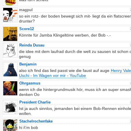
magpul
so ein rotz- der boden bewegt sich mit- liegt da ein flatscree
drunter?
Score12
Könnte für Jamba Klingeltöne werben, der Bob -.-
Reinda Dusau
die idee mit dem laufrad durch die welt zu sausen ist schon d
genug
Benjamin
also ich find das lied passt wie die faust auf auge
Henry Vale
Uschi - Im Wagen vor mir - YouTube
Ohrgasmus
wenn ich die hintergrundmusik hör, muss ich an super smas
denken Oo
President Charlie
Ist ja auch sinnlos, jemanden bei einem Bob-Rennen einhol
wollen.
Stachelrochenfake
hi i\'m bob