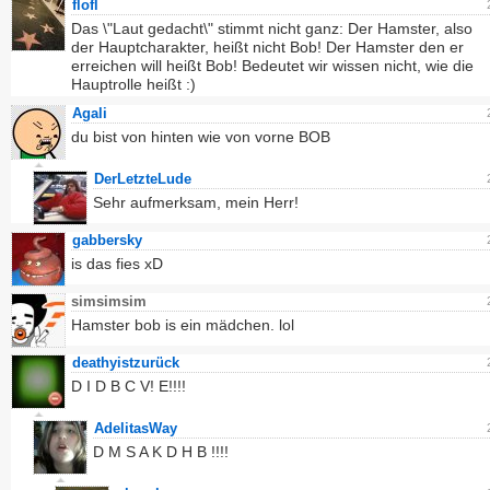
flofl
Das \"Laut gedacht\" stimmt nicht ganz: Der Hamster, also
der Hauptcharakter, heißt nicht Bob! Der Hamster den er
erreichen will heißt Bob! Bedeutet wir wissen nicht, wie die
Hauptrolle heißt :)
Agali
du bist von hinten wie von vorne BOB
DerLetzteLude
Sehr aufmerksam, mein Herr!
gabbersky
is das fies xD
simsimsim
Hamster bob is ein mädchen. lol
deathyistzurück
D I D B C V! E!!!!
AdelitasWay
D M S A K D H B !!!!