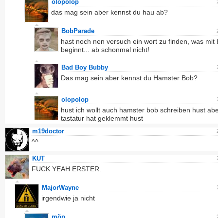
olopolop
das mag sein aber kennst du hau ab?
BobParade
hast noch nen versuch ein wort zu finden, was mit 
beginnt... ab schonmal nicht!
Bad Boy Bubby
Das mag sein aber kennst du Hamster Bob?
olopolop
hust ich wollt auch hamster bob schreiben hust ab
tastatur hat geklemmt hust
m19doctor
^^
KUT
FUCK YEAH ERSTER.
MajorWayne
irgendwie ja nicht
möp