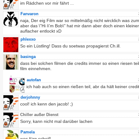
im Rädchen vor mir fährt ...
Fanvaron
naja, Der eig Film war so mittelmäßg nicht wircklich was zum
aber das \"Hi i\'m Bob\" hat mir dann aber doch einen kleine
auflacher entlockt xD
phlexxo
So ein Lüstling! Dass du soetwas propagierst Ch.ill.
basinga
dass bei solchen filmen die credits immer so einen riesen te
film einnehmen.
autofan
ich hab auch so einen rießen teil, abr da hält keiner credit
derjohnny
cool! ich kenn den jacob! ;)
Chiller außer Dienst
Sorry, kann nicht mal darüber lachen
Pamela
was fürn scheiß