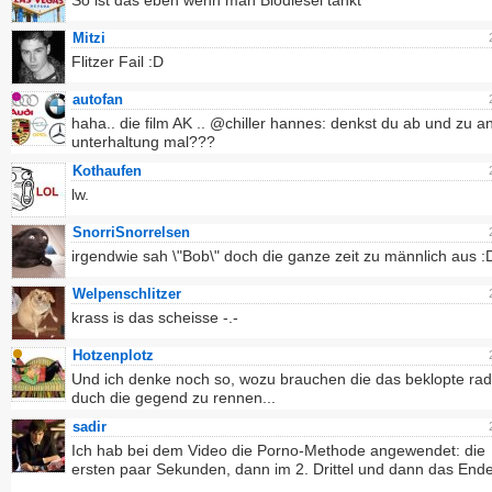
So ist das eben wenn man Biodiesel tankt
Mitzi
Flitzer Fail :D
autofan
haha.. die film AK .. @chiller hannes: denkst du ab und zu a
unterhaltung mal???
Kothaufen
lw.
SnorriSnorrelsen
irgendwie sah \"Bob\" doch die ganze zeit zu männlich aus :
Welpenschlitzer
krass is das scheisse -.-
Hotzenplotz
Und ich denke noch so, wozu brauchen die das beklopte ra
duch die gegend zu rennen...
sadir
Ich hab bei dem Video die Porno-Methode angewendet: die
ersten paar Sekunden, dann im 2. Drittel und dann das Ende