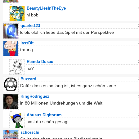
BeautyLiesInTheEye
hi bob
quarks123
lololololol ich liebe das Spiel mit der Perspektive
lassDit
traurig...
Reinda Dusau
hä?
Buzzard
Dafür dass es so lang ist, ist es ganz schön lame.
KingRodriguez
in 80 Millionen Umdrehungen um die Welt
Abusus Digitorum
hast du schön gesagt.
schorschi