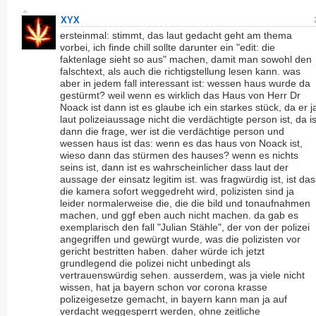
XYX
ersteinmal: stimmt, das laut gedacht geht am thema
vorbei, ich finde chill sollte darunter ein "edit: die
faktenlage sieht so aus" machen, damit man sowohl den
falschtext, als auch die richtigstellung lesen kann. was
aber in jedem fall interessant ist: wessen haus wurde da
gestürmt? weil wenn es wirklich das Haus von Herr Dr
Noack ist dann ist es glaube ich ein starkes stück, da er j
laut polizeiaussage nicht die verdächtigte person ist, da is
dann die frage, wer ist die verdächtige person und
wessen haus ist das: wenn es das haus von Noack ist,
wieso dann das stürmen des hauses? wenn es nichts
seins ist, dann ist es wahrscheinlicher dass laut der
aussage der einsatz legitim ist. was fragwürdig ist, ist das
die kamera sofort weggedreht wird, polizisten sind ja
leider normalerweise die, die die bild und tonaufnahmen
machen, und ggf eben auch nicht machen. da gab es
exemplarisch den fall "Julian Stähle", der von der polizei
angegriffen und gewürgt wurde, was die polizisten vor
gericht bestritten haben. daher würde ich jetzt
grundlegend die polizei nicht unbedingt als
vertrauenswürdig sehen. ausserdem, was ja viele nicht
wissen, hat ja bayern schon vor corona krasse
polizeigesetze gemacht, in bayern kann man ja auf
verdacht weggesperrt werden, ohne zeitliche