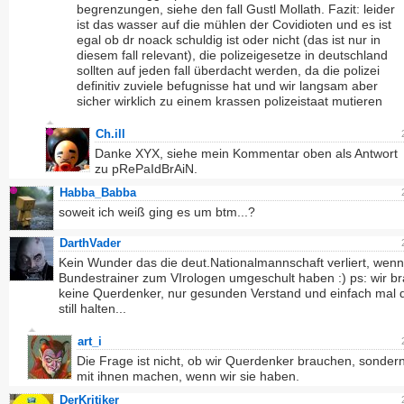
begrenzungen, siehe den fall Gustl Mollath. Fazit: leider
ist das wasser auf die mühlen der Covidioten und es ist
egal ob dr noack schuldig ist oder nicht (das ist nur in
diesem fall relevant), die polizeigesetze in deutschland
sollten auf jeden fall überdacht werden, da die polizei
definitiv zuviele befugnisse hat und wir langsam aber
sicher wirklich zu einem krassen polizeistaat mutieren
Ch.ill
Danke XYX, siehe mein Kommentar oben als Antwort
zu pRePaIdBrAiN.
Habba_Babba
soweit ich weiß ging es um btm...?
DarthVader
Kein Wunder das die deut.Nationalmannschaft verliert, wen
Bundestrainer zum VIrologen umgeschult haben :) ps: wir b
keine Querdenker, nur gesunden Verstand und einfach mal 
still halten...
art_i
Die Frage ist nicht, ob wir Querdenker brauchen, sonder
mit ihnen machen, wenn wir sie haben.
DerKritiker