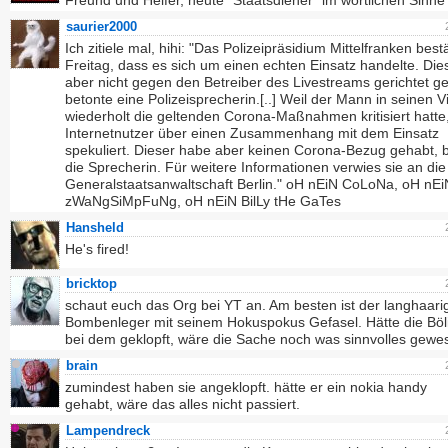
Freund und Helfer, heute "Staatsdiener" im wörtlichen Sinne
saurier2000
Ich zitiele mal, hihi: "Das Polizeipräsidium Mittelfranken best
Freitag, dass es sich um einen echten Einsatz handelte. Dies
aber nicht gegen den Betreiber des Livestreams gerichtet g
betonte eine Polizeisprecherin.[..] Weil der Mann in seinen 
wiederholt die geltenden Corona-Maßnahmen kritisiert hatte
Internetnutzer über einen Zusammenhang mit dem Einsatz
spekuliert. Dieser habe aber keinen Corona-Bezug gehabt, 
die Sprecherin. Für weitere Informationen verwies sie an die
Generalstaatsanwaltschaft Berlin." oH nEiN CoLoNa, oH nEi
zWaNgSiMpFuNg, oH nEiN BilLy tHe GaTes
Hansheld
He's fired!
bricktop
schaut euch das Org bei YT an. Am besten ist der langhaari
Bombenleger mit seinem Hokuspokus Gefasel. Hätte die Böli
bei dem geklopft, wäre die Sache noch was sinnvolles gewe
brain
zumindest haben sie angeklopft. hätte er ein nokia handy
gehabt, wäre das alles nicht passiert.
Lampendreck