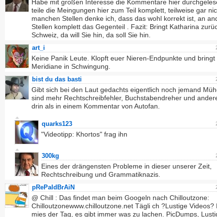
Habe mit großen Interesse die Kommentare hier durchgele
teile die Meingungen hier zum Teil komplett, teilweise gar nic
manchen Stellen denke ich, dass das wohl korrekt ist, an a
Stellen komplett das Gegenteil . Fazit: Bringt Katharina zurüc
Schweiz, da will Sie hin, da soll Sie hin.
art_i
Keine Panik Leute. Klopft euer Nieren-Endpunkte und bringt
Meridiane in Schwingung.
bist du das basti
Gibt sich bei den Laut gedachts eigentlich noch jemand Mü
sind mehr Rechtschreibfehler, Buchstabendreher und ander
drin als in einem Kommentar von Autofan.
quarks123
"Videotipp: Khortos" frag ihn
300kg
Eines der drängensten Probleme in dieser unserer Zeit,
Rechtschreibung und Grammatiknazis.
pRePaIdBrAiN
@ Chill : Das findet man beim Googeln nach Chilloutzone:
Chilloutzonewww.chilloutzone.net Tägli ch ?Lustige Videos? 
mies der Tag, es gibt immer was zu lachen. PicDumps, Lusti