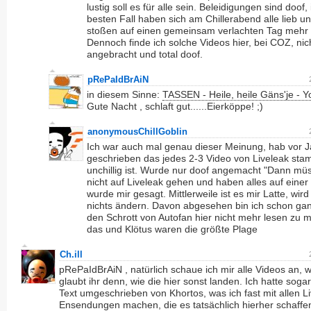
lustig soll es für alle sein. Beleidigungen sind doof,
besten Fall haben sich am Chillerabend alle lieb u
stoßen auf einen gemeinsam verlachten Tag mehr 
Dennoch finde ich solche Videos hier, bei COZ, nic
angebracht und total doof.
pRePaIdBrAiN
in diesem Sinne:
TASSEN - Heile, heile Gäns'je - 
Gute Nacht , schlaft gut......Eierköppe! ;)
anonymousChillGoblin
Ich war auch mal genau dieser Meinung, hab vor 
geschrieben das jedes 2-3 Video von Liveleak sta
unchillig ist. Wurde nur doof angemacht "Dann mü
nicht auf Liveleak gehen und haben alles auf einer 
wurde mir gesagt. Mittlerweile ist es mir Latte, wird
nichts ändern. Davon abgesehen bin ich schon gan
den Schrott von Autofan hier nicht mehr lesen zu 
das und Klötus waren die größte Plage
Ch.ill
pRePaIdBrAiN , natürlich schaue ich mir alle Videos an, 
glaubt ihr denn, wie die hier sonst landen. Ich hatte soga
Text umgeschrieben von Khortos, was ich fast mit allen Li
Ensendungen machen, die es tatsächlich hierher schaffe