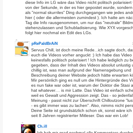
diese Info im LG wäre das Video nicht politsch polarisier
von der Sekunde, in der es hier gepostet wurde, sondern
als "normal skurriles" Ding durchgegangen wie jedes an
hier ( oder die allermeisten zumindest ). Ich hatte am nä
Tag die Info rausgenommen, um nur das "neutrale" Bildma
stehenzulassen und Schubladisierung. Wie XYX vorgesc
folgt hier nochmal ein Edit des LGs.
pRePaIdBrAiN
Servus Chill, ist doch meine Rede...ich sagte doch, da
euch die Videos vorher anguckt :) Ich habe das Video
keinesfalls politisch polarisiert ! Ich habe lediglich zu
gegeben, dass der Inhalt des Videos absolut unlustig 
chillig ist, was man aufgrund der Namensgebung und
Beschreibung deiner Website jedoch hätte erwarten k
Mir persönlich ging es null um die Hintergründe des V
es nun fake war oder ist, warum der Doktor die Stasi 
hat whatever.... is mir Latte. Das Video ist einfach sch
weil es Gewalt und Aggression zeigt. Das - so jedenfa
Meinung - passt nicht zur Überschrift Chilloutzone "lus
- es gibt immer was zu lachen". Also, nimms nicht pers
Deine Seite ist grundsätzlich schon ok, sonst wäre ich 
seit 8 Jahren registrierter Mitleser. Das war ein Lob!
Ch.ill
Ich hab mir grad nochmal alle Kommentare durchg