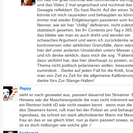
und das Video 2 mal angeschaut und nochmal das 
Gesagte reflektiert. Du hast Recht. Auf der einen S
könnte ich mich rausreden und behaupten es kön
immer mal wieder Entgleisungen passieren vom kol
Nenner, wie wir hier "chillig" definieren, nicht zuletz
statistisch gesehen, bei 8+ Contents pro Tag x 365
das bliebe wie man es auch dreht und wendet ein
schwaches Argument und wenn ich zurückdenke an
kontroversen oder wirklichen Grenzfälle, dann wär
hier def unter anderen Umständen unters Messer g
und ich denke wirklich, dass mich die sog. "Fakten
dazu verführt hat, das hier überhaupt zu posten, s
Thema nicht politisch polarisieren wollen, bewusst
zumindest... Danke auf jeden Fall für die Kritik, bra
man von Zeit zu Zeit für die allgemeine Kalibrierun
danke fürs Zur-Stange-Halten!
Rappy
sieht er nach geswatet aus, passiert dauernd bei Streamer. 
Hinweis wär die Maschinenpistole die man nicht mitnimmt 
ein Rentner hohlt xD wär nicht swaten kennt : wenn man die
des Steamers kennt, ruft man bei der Polizei an und behaup
irgendwas, da schreit ein stark alkoholisierter Mann mit Mes
frau an das er sie gleich tötet. nun ja dann passiert sowas, 
ist es doch mitbürger wie solche gibt :/
honkomat