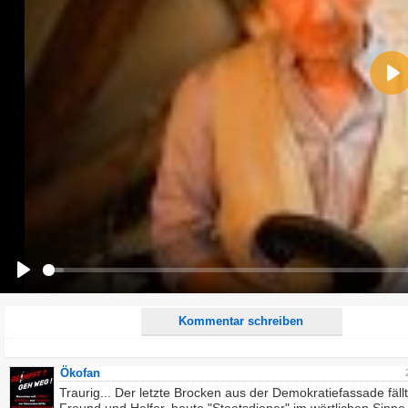
Name:
Pla
E-Mail-Adresse (optional):
Kommentar:
Alle HTML-Tags außer <br>, <strike> und <i> werden aus Deinem Kommentar entfernt.
URLs werden automatisch umgewandelt. Bitte verwende "www." oder "http://" in URLs
Ich möchte eine E-Mail, wenn zu meinem Kommentar Antworten erscheinen.
Ich möchte eine E-Mail, wenn auf dieser Seite weitere Kommentare erscheinen.
Play
Kommentar schreiben
Ökofan
Traurig... Der letzte Brocken aus der Demokratiefassade fäll