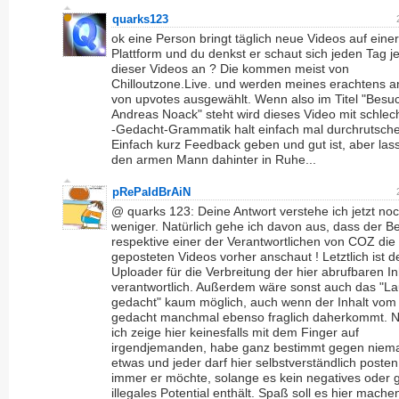
quarks123
ok eine Person bringt täglich neue Videos auf einer
Plattform und du denkst er schaut sich jeden Tag j
dieser Videos an ? Die kommen meist von
Chilloutzone.Live. und werden meines erachtens 
von upvotes ausgewählt. Wenn also im Titel "Besuc
Andreas Noack" steht wird dieses Video mit schlec
-Gedacht-Grammatik halt einfach mal durchrutsch
Einfach kurz Feedback geben und gut ist, aber las
den armen Mann dahinter in Ruhe...
pRePaIdBrAiN
@ quarks 123: Deine Antwort verstehe ich jetzt no
weniger. Natürlich gehe ich davon aus, dass der Be
respektive einer der Verantwortlichen von COZ die 
geposteten Videos vorher anschaut ! Letztlich ist d
Uploader für die Verbreitung der hier abrufbaren In
verantwortlich. Außerdem wäre sonst auch das "La
gedacht" kaum möglich, auch wenn der Inhalt vom
gedacht manchmal ebenso fraglich daherkommt. 
ich zeige hier keinesfalls mit dem Finger auf
irgendjemanden, habe ganz bestimmt gegen nie
etwas und jeder darf hier selbstverständlich poste
immer er möchte, solange es kein negatives oder 
illegales Potential enthält. Spaß soll es hier mache