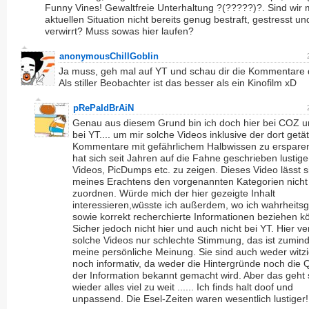
Funny Vines! Gewaltfreie Unterhaltung ?(?????)?. Sind wir m
aktuellen Situation nicht bereits genug bestraft, gestresst un
verwirrt? Muss sowas hier laufen?
anonymousChillGoblin
Ja muss, geh mal auf YT und schau dir die Kommentare 
Als stiller Beobachter ist das besser als ein Kinofilm xD
pRePaIdBrAiN
Genau aus diesem Grund bin ich doch hier bei COZ u
bei YT.... um mir solche Videos inklusive der dort getä
Kommentare mit gefährlichem Halbwissen zu erspare
hat sich seit Jahren auf die Fahne geschrieben lustige
Videos, PicDumps etc. zu zeigen. Dieses Video lässt s
meines Erachtens den vorgenannten Kategorien nicht
zuordnen. Würde mich der hier gezeigte Inhalt
interessieren,wüsste ich außerdem, wo ich wahrheits
sowie korrekt recherchierte Informationen beziehen k
Sicher jedoch nicht hier und auch nicht bei YT. Hier ve
solche Videos nur schlechte Stimmung, das ist zumin
meine persönliche Meinung. Sie sind auch weder witzig,
noch informativ, da weder die Hintergründe noch die 
der Information bekannt gemacht wird. Aber das geht
wieder alles viel zu weit ...... Ich finds halt doof und
unpassend. Die Esel-Zeiten waren wesentlich lustiger!