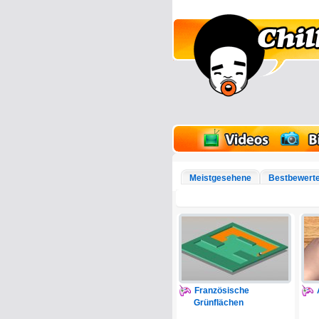
lder
Onlinespiele
Meistgesehene
Bestbewert
Französische
Grünflächen