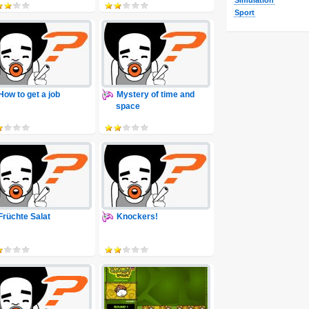
Simulation
Sport
How to get a job
Mystery of time and
space
Früchte Salat
Knockers!