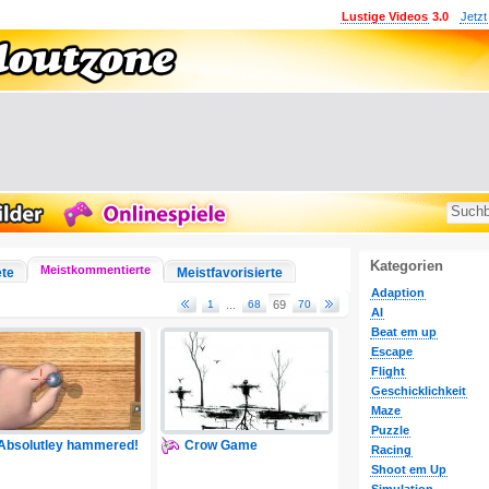
Lustige Videos
3.0
Jetzt
Kategorien
Meistkommentierte
ete
Meistfavorisierte
Adaption
1
...
68
69
70
AI
Beat em up
Escape
Flight
Geschicklichkeit
Maze
Puzzle
Absolutley hammered!
Crow Game
Racing
Shoot em Up