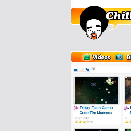
lder
Onlinespiele
Friday-Flash-Game:
CrossFire Madness
22.02.2013
23.1