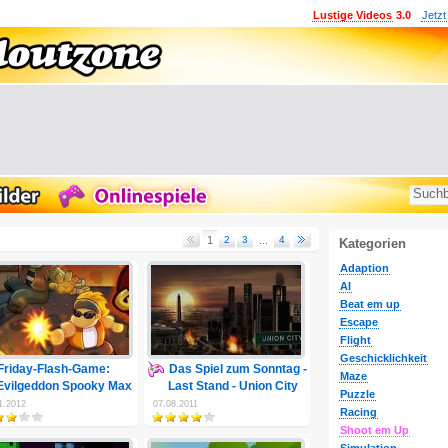
Lustige Videos
3.0
Jetzt
1
2
3
...
4
Kategorien
Adaption
AI
Beat em up
Escape
Flight
Geschicklichkeit
Friday-Flash-Game:
Das Spiel zum Sonntag -
Maze
Evilgeddon Spooky Max
Last Stand - Union City
Puzzle
1.2012
07.08.2011
Racing
Shoot em Up