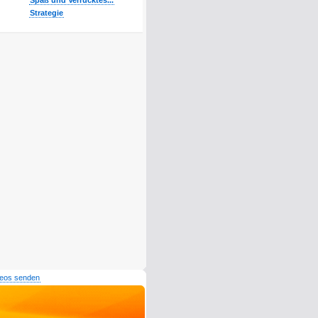
Spaß und Verrücktes...
Strategie
deos senden