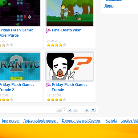
Simulation
Sport
Friday Flash Game:
Final Death Wish
Pixel Purge
9.2010
23.05.2010
Friday-Flash-Game:
Friday-Flash-Game:
Frantic 2
Frantic
8.2009
19.12.2008
1
2
3
...
4
Impressum
Nutzungsbedingungen
Datenschutz und Cookies
Kontakt
Lustige Vi