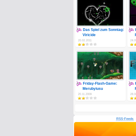
Das Spiel zum Sonntag:
Viricide
20.02.2011
24.0
Friday-Flash-Game:
Merubyiusu
20.11.2009
28.0
RSS-Feeds