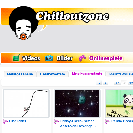
Meistkommentierte
Meistgesehene
Bestbewertete
Meistfavorisie
1
...
67
68
69
Line Rider
Friday-Flash-Game:
Panda Break
Asteroids Revenge 3