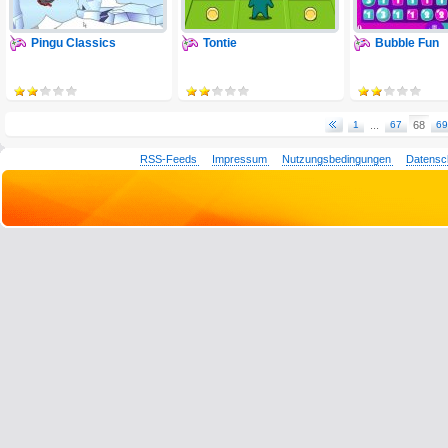
Pingu Classics
Tontie
Bubble Fun
1
...
67
68
69
RSS-Feeds
Impressum
Nutzungsbedingungen
Datensc