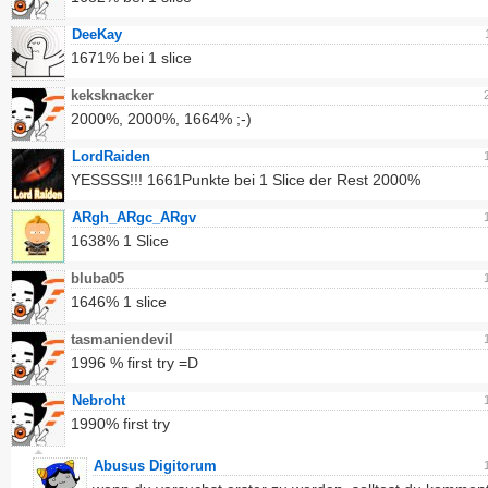
DeeKay
1671% bei 1 slice
keksknacker
2000%, 2000%, 1664% ;-)
LordRaiden
YESSSS!!! 1661Punkte bei 1 Slice der Rest 2000%
ARgh_ARgc_ARgv
1638% 1 Slice
bluba05
1646% 1 slice
tasmaniendevil
1996 % first try =D
Nebroht
1990% first try
Abusus Digitorum