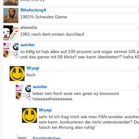
BthefuckingA
1981% Schwules Game
altawalta
1981 nach dem ersten durchlauf
autofan
so billig lol hab alles auf 100 prozent und sogar einmal 105 p
und das ganze mit 58 klicks!! wer kann überbieten!? haha 
Miyagi
fisch
autofan
lieber nen fisch wuie nen geier ey loooooool
haaaaaahaaaaaaaa
Miyagi
sehr lol ich frag mich wie man FAN sovieler autoher
sein kann. konkurieren die nicht untereinander? D
hasch kei Ahnung also ruhig!
Fischbrötchen