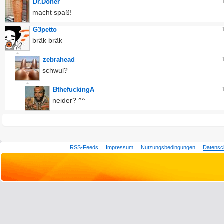
Dr.Döner
macht spaß!
G3petto
bräk bräk
zebrahead
schwul?
BthefuckingA
neider? ^^
RSS-Feeds
Impressum
Nutzungsbedingungen
Datensc