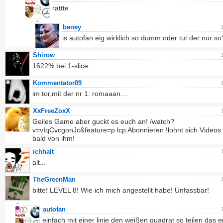
rattte
beney
is autofan eig wirklich so dumm oder tut der nur so
Shirow
1622% bei 1-slice...
Kommentator09
im tor,mit der nr 1: romaaan....
XxFreeZoxX
Geiles Game aber guckt es euch an! /watch?
v=vIqCvcgonJc&feature=p lcp Abonnieren !lohnt sich Videos 
bald von ihm!
ichhalt
alt...
TheGreenMan
bitte! LEVEL 8! Wie ich mich angestellt habe! Unfassbar!
autofan
einfach mit einer linie den weißen quadrat so teilen das e