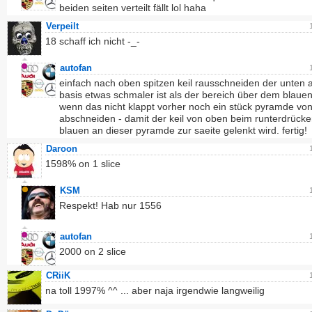
beiden seiten verteilt fällt lol haha
Verpeilt
18 schaff ich nicht -_-
autofan
einfach nach oben spitzen keil rausschneiden der unten 
basis etwas schmaler ist als der bereich über dem blauen
wenn das nicht klappt vorher noch ein stück pyramde vo
abschneiden - damit der keil von oben beim runterdrück
blauen an dieser pyramde zur saeite gelenkt wird. fertig!
Daroon
1598% on 1 slice
KSM
Respekt! Hab nur 1556
autofan
2000 on 2 slice
CRiiK
na toll 1997% ^^ ... aber naja irgendwie langweilig