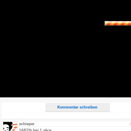
Name:
E-Mail-Adresse (optional):
Kommentar:
Alle HTML-Tags außer <br>, <strike> und <i> werden aus Deinem Kommentar entfernt.
URLs werden automatisch umgewandelt. Bitte verwende "www." oder "http://" in URLs
Ich möchte eine E-Mail, wenn zu meinem Kommentar Antworten erscheinen.
Ich möchte eine E-Mail, wenn auf dieser Seite weitere Kommentare erscheinen.
Kommentar schreiben
schieper
1682% bei 1 slice