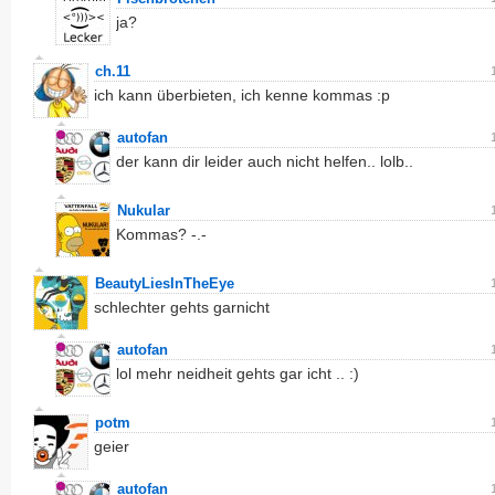
ja?
ch.11
ich kann überbieten, ich kenne kommas :p
autofan
der kann dir leider auch nicht helfen.. lolb..
Nukular
Kommas? -.-
BeautyLiesInTheEye
schlechter gehts garnicht
autofan
lol mehr neidheit gehts gar icht .. :)
potm
geier
autofan