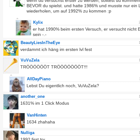
wenn du versuchst erster zu werden, solltest du kommen
BEVOR du spielst. und hatte 1986% und musste nur ein 
wiederholen, um auf 1992% zu kommen :p
Kylix
er hat 1990% beim ersten Versuch, er versucht nicht E
sein -.-
BeautyLiesInTheEye
verdammt ich häng im ersten lvl fest
VuVuZela
TRÖÖÖÖÖÖT TRÖÖÖÖÖÖÖT!!!
AllDayPiano
Lebst Du eigentlich noch, VuVuZela?
another_one
1631% im 1 Click Modus
VanHinten
1634 zhahaha
Nulliga
1992 first try