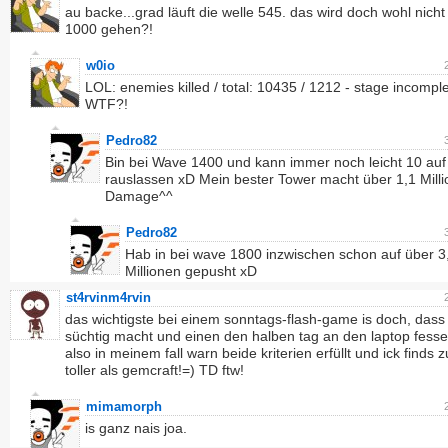
au backe...grad läuft die welle 545. das wird doch wohl nicht
1000 gehen?!
w0io
LOL: enemies killed / total: 10435 / 1212 - stage incomple
WTF?!
Pedro82
Bin bei Wave 1400 und kann immer noch leicht 10 auf
rauslassen xD Mein bester Tower macht über 1,1 Mill
Damage^^
Pedro82
Hab in bei wave 1800 inzwischen schon auf über 3
Millionen gepusht xD
st4rvinm4rvin
das wichtigste bei einem sonntags-flash-game is doch, dass
süchtig macht und einen den halben tag an den laptop fesse
also in meinem fall warn beide kriterien erfüllt und ick finds
toller als gemcraft!=) TD ftw!
mimamorph
is ganz nais joa.