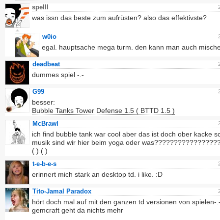
spelll
was issn das beste zum aufrüsten? also das effektivste?
w0io
egal. hauptsache mega turm. den kann man auch misch
deadbeat
dummes spiel -.-
G99
besser:
Bubble Tanks Tower Defense 1.5 ( BTTD 1.5 )
McBrawl
ich find bubble tank war cool aber das ist doch ober kacke s
musik sind wir hier beim yoga oder was??????????????????:
(:):(:)
t-e-b-e-s
erinnert mich stark an desktop td. i like. :D
Tito-Jamal Paradox
hört doch mal auf mit den ganzen td versionen von spielen-.
gemcraft geht da nichts mehr