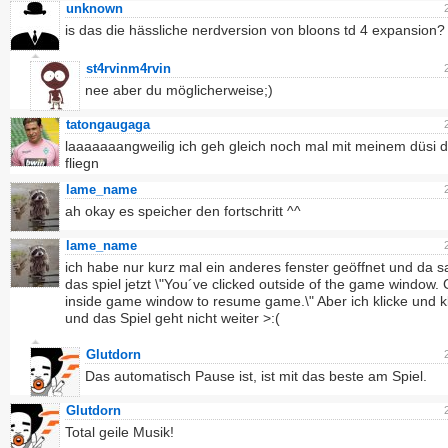
unknown
is das die hässliche nerdversion von bloons td 4 expansion?
st4rvinm4rvin
nee aber du möglicherweise;)
tatongaugaga
laaaaaaangweilig ich geh gleich noch mal mit meinem düsi 
fliegn
lame_name
ah okay es speicher den fortschritt ^^
lame_name
ich habe nur kurz mal ein anderes fenster geöffnet und da s
das spiel jetzt \"You´ve clicked outside of the game window. 
inside game window to resume game.\" Aber ich klicke und k
und das Spiel geht nicht weiter >:(
Glutdorn
Das automatisch Pause ist, ist mit das beste am Spiel.
Glutdorn
Total geile Musik!