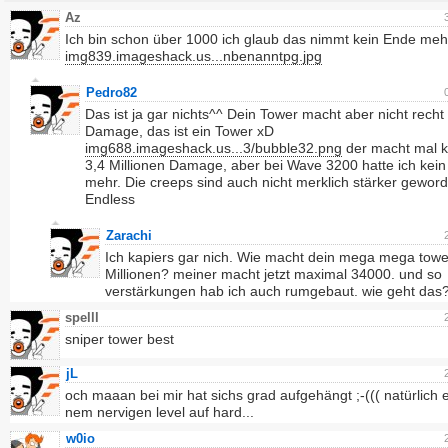
Az
Ich bin schon über 1000 ich glaub das nimmt kein Ende mehr
img839.imageshack.us...nbenanntpg.jpg
Pedro82
Das ist ja gar nichts^^ Dein Tower macht aber nicht recht 
Damage, das ist ein Tower xD
img688.imageshack.us...3/bubble32.png
der macht mal 
3,4 Millionen Damage, aber bei Wave 3200 hatte ich kein
mehr. Die creeps sind auch nicht merklich stärker gewor
Endless
Zarachi
Ich kapiers gar nich. Wie macht dein mega mega towe
Millionen? meiner macht jetzt maximal 34000. und so
verstärkungen hab ich auch rumgebaut. wie geht das
spelll
sniper tower best
jL
och maaan bei mir hat sichs grad aufgehängt ;-((( natürlich 
nem nervigen level auf hard...
w0io