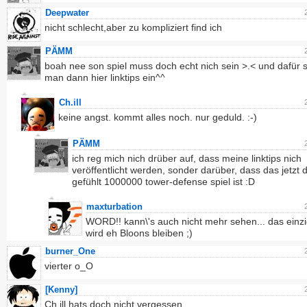
Deepwater
nicht schlecht,aber zu kompliziert find ich
PÄMM
boah nee son spiel muss doch echt nich sein >.< und dafür s
man dann hier linktips ein^^
Ch.ill
keine angst. kommt alles noch. nur geduld. :-)
PÄMM
ich reg mich nich drüber auf, dass meine linktips nich
veröffentlicht werden, sonder darüber, dass das jetzt 
gefühlt 1000000 tower-defense spiel ist :D
maxturbation
WORD!! kann\'s auch nicht mehr sehen... das einz
wird eh Bloons bleiben ;)
burner_One
vierter o_O
[Kenny]
Ch.ill hats doch nicht vergessen