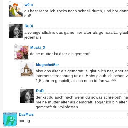
w0io
du hast recht. ich zocks noch schnell durch, und hör dann
auf!
RuDi
also eigendlich is das game hier älter als gemcraft... glau
jedenfalls.
Mucki_X
deine mutter ist älter als gemcraft
klugscheißer
also obs älter als gemcraft is, glaub ich net, aber es
internetzeitrechnung ur-alt. Habs glaub ich schon 
1,5 jahren gespielt, als ich noch td fan war^^
RuDi
denkst du auch nach wenn du sowas schreibst? natü
meine mutter älter als gemcraft. sogar ich bin älter 
gemcraft du vollpfosten.
DasMais
boring...