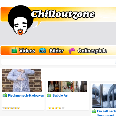
Fischmensch-Hadouken
Bubble Art
Endlich ohne S
Maul fliegen
Ein Zelt na
Geschmack