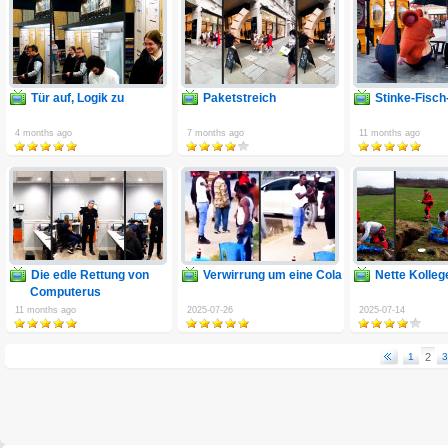
Tür auf, Logik zu
Paketstreich
Stinke-Fisc
4 months ago
7 months ago
11 months ago
Die edle Rettung von
Verwirrung um eine Cola
Nette Kolleg
Computerus
Periphericus
11 months ago
2025-07-26
2025-07-14
1
2
3