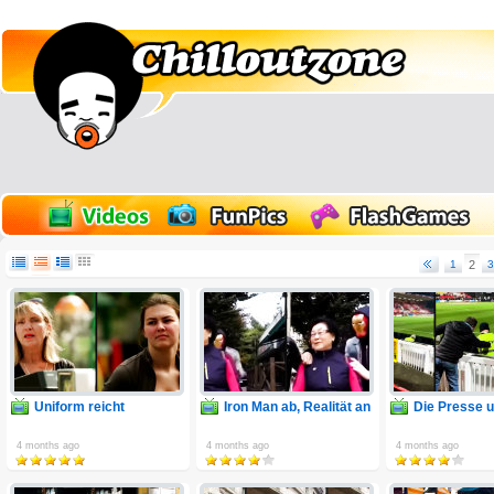
1
2
3
Uniform reicht
Iron Man ab, Realität an
Die Presse 
4 months ago
4 months ago
4 months ago