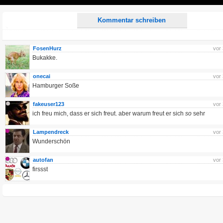
Play
Kommentar schreiben
FosenHurz
vor
Bukakke.
onecai
vor
Hamburger Soße
fakeuser123
vor
ich freu mich, dass er sich freut. aber warum freut er sich
so
sehr
Lampendreck
vor
Wunderschön
autofan
vor
firssst