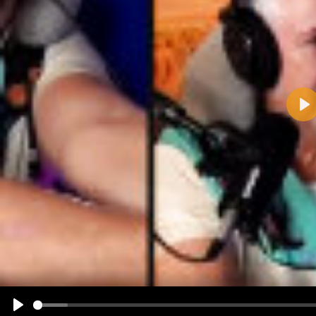
Pla
Name:
E-Mail-Adresse (optional):
Kommentar:
Alle HTML-Tags außer <br>, <strike> und <i> werden aus Deinem Kommentar entfernt.
URLs werden automatisch umgewandelt. Bitte verwende "www." oder "http://" in URLs
Ich möchte eine E-Mail, wenn zu meinem Kommentar Antworten erscheinen.
Ich möchte eine E-Mail, wenn auf dieser Seite weitere Kommentare erscheinen.