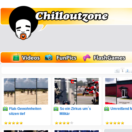
1
2
Flak-Gewohnheiten
So ein Zirkus um´s
Umreißend Mi
sitzen tief
Militär