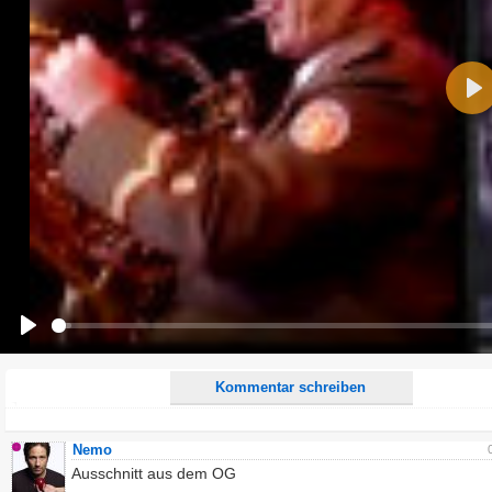
Name:
Pla
E-Mail-Adresse (optional):
Kommentar:
Alle HTML-Tags außer <br>, <strike> und <i> werden aus Deinem Kommentar entfernt.
URLs werden automatisch umgewandelt. Bitte verwende "www." oder "http://" in URLs
Ich möchte eine E-Mail, wenn zu meinem Kommentar Antworten erscheinen.
Ich möchte eine E-Mail, wenn auf dieser Seite weitere Kommentare erscheinen.
Play
Kommentar schreiben
Nemo
Ausschnitt aus dem OG