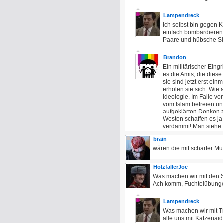
Lampendreck
Ich selbst bin gegen K
einfach bombardieren!
Paare und hübsche Si
Brandon
Ein militärischer Eingri
es die Amis, die dies
sie sind jetzt erst ei
erholen sie sich. Wie 
Ideologie. Im Falle vo
vom Islam befreien un
aufgeklärten Denken z
Westen schaffen es ja
verdammt! Man siehe s
brain
wären die mit scharfer M
HolzfällerJoe
Was machen wir mit den 
Ach komm, Fuchtelübunge
Lampendreck
Was machen wir mit Tr
alle uns mit Katzenai