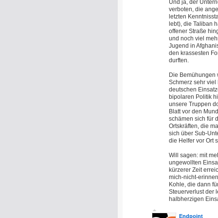
Und ja, der Unterr
verboten, die ang
letzten Kenntniss
lebt), die Taliban
offener Straße hing
und noch viel mehr 
Jugend in Afghanis
den krassesten For
durften.
Die Bemühungen wa
Schmerz sehr viel
deutschen Einsatze
bipolaren Politik 
unsere Truppen dor
Blatt vor den Mun
schämen sich für 
Ortskräften, die m
sich über Sub-Unt
die Helfer vor Ort 
Will sagen: mit me
ungewollten Einsatz
kürzerer Zeit erre
mich-nicht-erinne
Kohle, die dann fü
Steuerverlust der 
halbherzigen Einsa
Endpoint