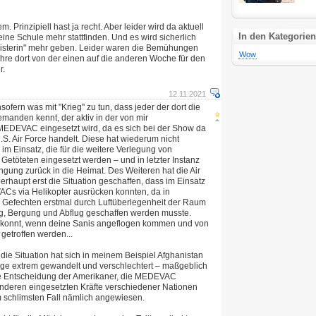
 Prinzipiell hast ja recht. Aber leider wird da aktuell
In den Kategorien
ine Schule mehr stattfinden. Und es wird sicherlich
isterin" mehr geben. Leider waren die Bemühungen
Wow
ahre dort von der einen auf die anderen Woche für den
r.
12.11.2021
sofern was mit "Krieg" zu tun, dass jeder der dort die
manden kennt, der aktiv in der von mir
EDEVAC eingesetzt wird, da es sich bei der Show da
S. Air Force handelt. Diese hat wiederum nicht
m Einsatz, die für die weitere Verlegung von
etöteten eingesetzt werden – und in letzter Instanz
ingung zurück in die Heimat. Des Weiteren hat die Air
erhaupt erst die Situation geschaffen, dass im Einsatz
ACs via Helikopter ausrücken konnten, da in
 Gefechten erstmal durch Luftüberlegenheit der Raum
ng, Bergung und Abflug geschaffen werden musste.
ekonnt, wenn deine Sanis angeflogen kommen und von
getroffen werden...
 die Situation hat sich in meinem Beispiel Afghanistan
ge extrem gewandelt und verschlechtert – maßgeblich
ie Entscheidung der Amerikaner, die MEDEVAC
anderen eingesetzten Kräfte verschiedener Nationen
m schlimsten Fall nämlich angewiesen.