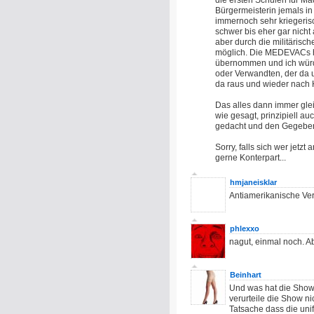
die ersten Schulen für Mä
Bürgermeisterin jemals in
immernoch sehr kriegeris
schwer bis eher gar nich
aber durch die militärisc
möglich. Die MEDEVACs ha
übernommen und ich würd
oder Verwandten, der da u
da raus und wieder nach
Das alles dann immer gleic
wie gesagt, prinzipiell auc
gedacht und den Gegeben
Sorry, falls sich wer jetzt 
gerne Konterpart...
hmjaneisklar
Antiamerikanische Ver
phlexxo
nagut, einmal noch. Ab
Beinhart
Und was hat die Show 
verurteile die Show n
Tatsache dass die unif