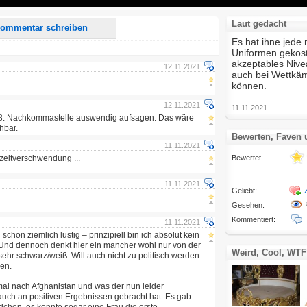
Laut gedacht
ommentar schreiben
Es hat ihne jede
Uniformen gekoste
akzeptables Nivea
12.11.2021
auch bei Wettkä
können.
12.11.2021
11.11.2021
e 58. Nachkommastelle auswendig aufsagen. Das wäre
hbar.
Bewerten, Faven
11.11.2021
szeitverschwendung ...
Bewertet
11.11.2021
Geliebt:
Gesehen:
Kommentiert:
11.11.2021
chon ziemlich lustig – prinzipiell bin ich absolut kein
 Und dennoch denkt hier ein mancher wohl nur von der
Weird, Cool, WTF
ehr schwarz/weiß. Will auch nicht zu politisch werden
ren.
 mal nach Afghanistan und was der nun leider
 auch an positiven Ergebnissen gebracht hat. Es gab