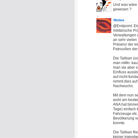
Und was wäre d
gewesen ?
Wulwa
@Endpoint: Ei
militärische P
Verwaltungen u
an sehr vielen 
Präsenz der ei
Patrouillen de
Die Taliban (o
man mMn. kaum
man sie aber s
Einfluss ausüb
auf nicht-fund
nimmt dies auf
Nachwuchs.
Mit dem nun se
wohl am besten
ANA hat binnen
Tage) einfach 
Fahrzeuge etc.
Bevölkerung vo
konnte.
Die Taliban fl
keiner irgendw