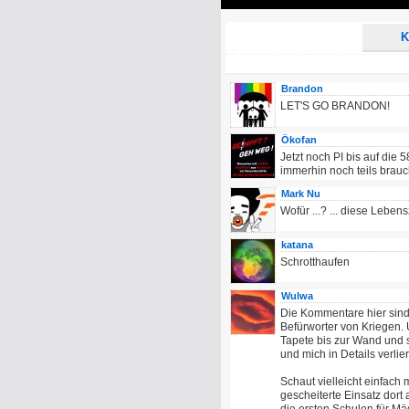
Play
K
Brandon
LET'S GO BRANDON!
Ökofan
Jetzt noch PI bis auf di
immerhin noch teils brauc
Mark Nu
Wofür ...? ... diese Leben
katana
Schrotthaufen
Wulwa
Die Kommentare hier sind s
Befürworter von Kriegen.
Tapete bis zur Wand und s
und mich in Details verlie
Schaut vielleicht einfach
gescheiterte Einsatz dort