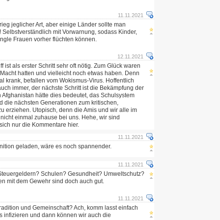
11.11.2021
rieg jeglicher Art, aber einige Länder sollte man
 Selbstverständlich mit Vorwarnung, sodass Kinder,
ngle Frauen vorher flüchten können.
12.11.2021
ff ist als erster Schritt sehr oft nötig. Zum Glück waren
e Macht hatten und vielleicht noch etwas haben. Denn
nmal krank, befallen vom Wokismus-Virus. Hoffentlich
auch immer, der nächste Schritt ist die Bekämpfung der
n Afghanistan hätte dies bedeutet, das Schulsystem
d die nächsten Generationen zum kritischen,
u erziehen. Utopisch, denn die Amis und wir alle im
 nicht einmal zuhause bei uns. Hehe, wir sind
ich nur die Kommentare hier.
11.11.2021
unition geladen, wäre es noch spannender.
11.11.2021
Steuergeldern? Schulen? Gesundheit? Umweltschutz?
n mit dem Gewehr sind doch auch gut.
11.11.2021
adition und Gemeinschaft? Ach, komm lasst einfach
ds infizieren und dann können wir auch die