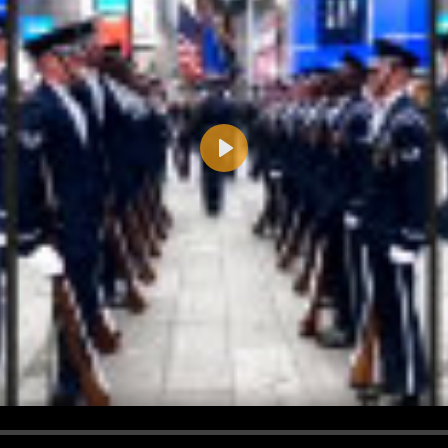
Play
d <i> werden aus Deinem Kommentar entfernt.
tte verwende "www." oder "http://" in URLs
u meinem Kommentar Antworten erscheinen.
uf dieser Seite weitere Kommentare erscheinen.