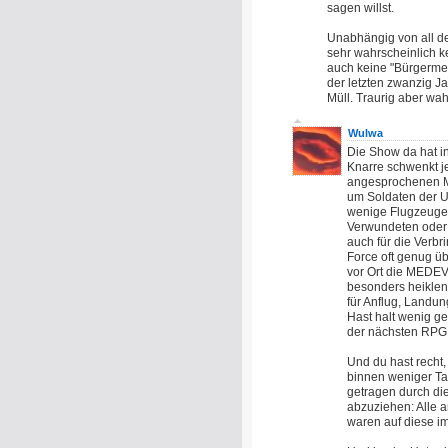
sagen willst.
Unabhängig von all dem.
sehr wahrscheinlich ke
auch keine "Bürgerme
der letzten zwanzig J
Müll. Traurig aber wah
Wulwa
Die Show da hat in
Knarre schwenkt je
angesprochenen M
um Soldaten der U.
wenige Flugzeuge i
Verwundeten oder G
auch für die Verbr
Force oft genug üb
vor Ort die MEDEV
besonders heiklen
für Anflug, Landu
Hast halt wenig g
der nächsten RPG 
Und du hast recht,
binnen weniger Ta
getragen durch d
abzuziehen: Alle 
waren auf diese i