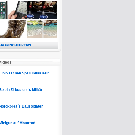
HR GESCHENKTIPS
Videos
Ein bisschen Spaß muss sein
So ein Zirkus um´s Militär
Nordkorea´s Bausoldaten
Minigun auf Motorrad