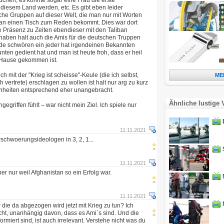
dchen, es konnte sogar eine Frau die erste
 diesem Land werden, etc. Es gibt eben leider
che Gruppen auf dieser Welt, die man nur mit Worten
t an einen Tisch zum Reden bekommt. Dies war dort
he Präsenz zu Zeiten ebendieser mit den Taliban
ben halt auch die Amis für die deutschen Truppen
e schwören ein jeder hat irgendeinen Bekannten
nten gedient hat und man ist heute froh, dass er heil
 Hause gekommen ist.
h mit der "Krieg ist scheisse"-Keule (die ich selbst,
ME
h vertrete) erschlagen zu wollen ist halt nur arg zu kurz
heiten entsprechend eher unangebracht.
Ähnliche lustige 
angegriffen fühlt – war nicht mein Ziel. Ich spiele nur
11.11.2021
schwoerungsideologen in 3, 2, 1...
11.11.2021
er nur weil Afghanistan so ein Erfolg war.
11.11.2021
die da abgezogen wird jetzt mit Krieg zu tun? Ich
icht, unanhängig davon, dass es Ami`s sind. Und die
ormiert sind, ist auch irrelevant. Verstehe nicht was du