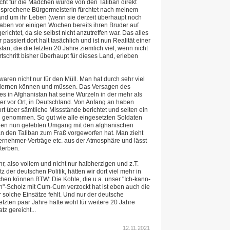
icht für die Mädchen wurde von den Taliban direkt
esprochene Bürgermeisterin fürchtet nach meinem
tand um ihr Leben (wenn sie derzeit überhaupt noch
 haben vor einigen Wochen bereits ihren Bruder auf
erichtet, da sie selbst nicht anzutreffen war. Das alles
passiert dort halt tasächlich und ist nun Realität einer
tan, die die letzten 20 Jahre ziemlich viel, wenn nicht
tschritt bisher überhaupt für dieses Land, erleben
ren nicht nur für den Müll. Man hat durch sehr viel
 lernen können und müssen. Das Versagen des
s in Afghanistan hat seine Wurzeln in der mehr als
hier vor Ort, in Deutschland. Von Anfang an haben
t über sämtliche Missstände berichtet und selten ein
d genommen. So gut wie alle eingesetzten Soldaten
den nun gelebten Umgang mit den afghanischen
an den Taliban zum Fraß vorgeworfen hat. Man zieht
ernehmer-Verträge etc. aus der Atmosphäre und lässt
sterben.
hr, also vollem und nicht nur halbherzigen und z.T.
 der deutschen Politik, hätten wir dort viel mehr in
ichen können.BTW: Die Kohle, die u.a. unser "Ich-kann-
rn"-Scholz mit Cum-Cum verzockt hat ist eben auch die
r solche Einsätze fehlt. Und nur der deutsche
letzten paar Jahre hätte wohl für weitere 20 Jahre
tz gereicht...
12.11.2021