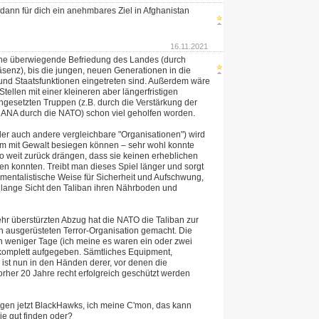
ann für dich ein anehmbares Ziel in Afghanistan
16.11.2021
ne überwiegende Befriedung des Landes (durch
räsenz), bis die jungen, neuen Generationen in die
nd Staatsfunktionen eingetreten sind. Außerdem wäre
Stellen mit einer kleineren aber längerfristigen
ngesetzten Truppen (z.B. durch die Verstärkung der
r ANA durch die NATO) schon viel geholfen worden.
der auch andere vergleichbare "Organisationen") wird
 mit Gewalt besiegen können – sehr wohl konnte
o weit zurück drängen, dass sie keinen erheblichen
en konnten. Treibt man dieses Spiel länger und sorgt
amentalistische Weise für Sicherheit und Aufschwung,
 lange Sicht den Taliban ihren Nährboden und
hr überstürzten Abzug hat die NATO die Taliban zur
 ausgerüsteten Terror-Organisation gemacht. Die
 weniger Tage (ich meine es waren ein oder zwei
komplett aufgegeben. Sämtliches Equipment,
 ist nun in den Händen derer, vor denen die
rher 20 Jahre recht erfolgreich geschützt werden
iegen jetzt BlackHawks, ich meine C'mon, das kann
ie gut finden oder?