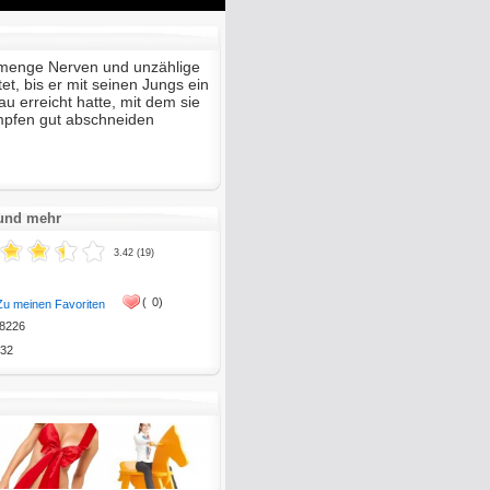
Mute
Enter
fullscreen
 menge Nerven und unzählige
t, bis er mit seinen Jungs ein
u erreicht hatte, mit dem sie
mpfen gut abschneiden
 und mehr
3.42 (19)
(
0)
Zu meinen Favoriten
8226
32