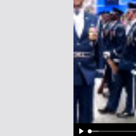
Name:
E-Mail-Adresse (optional):
Kommentar:
Alle HTML-Tags außer <br>, <strike> un
URLs werden automatisch umgewandelt. Bi
Ich möchte eine E-Mail, wenn z
Ich möchte eine E-Mail, wenn a