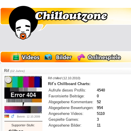
Rif
(12 Jahre)
Rif
chilled
(12.10.2010)
Rif´s Chillboard Charts:
Aufrufe dieses Profils:
4540
Favorisierte Beiträge:
0
Abgegebene Kommentare:
52
Abgegebene Bewertungen:
954
Angesehene Videos:
5110
Beitritt: 12.10.2009
Gespielte Games:
3
Angesehene Bilder:
11
Supporter-Stufe: